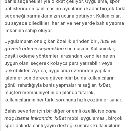
bahis seçenekleriyle dikkat çekiyor. Uygulama, spor
bahislerinden canlı casino oyunlarına kadar birçok farklı
seçeneği parmaklarınızın ucuna getiriyor. Kullanıcılar,
bu sayede diledikleri her an ve her yerde bahis yapma
imkanına sahip oluyor.
Uygulamanın öne çıkan özelliklerinden biri,
hızlı ve
güvenli ödeme seçenekleri
sunmasıdır. Kullanıcılar,
çeşitli ödeme yöntemleri arasından kendilerine en
uygun olanı seçerek kolayca para yatırabilir veya
çekebilirler. Ayrıca, uygulama üzerinden yapılan
işlemler son derece güvenlidir; bu da kullanıcıların
gönül rahatlığıyla bahis yapmalarını sağlar.
1xBet
,
müşteri memnuniyetini ön planda tutarak,
kullanıcılarının her türlü sorununa hızlı çözümler sunar.
Bahis severler için bir diğer önemli özellik ise
canlı
maç izleme imkanıdır.
1xBet
mobil uygulaması, birçok
spor dalında canlı yayın desteği sunarak kullanıcıların