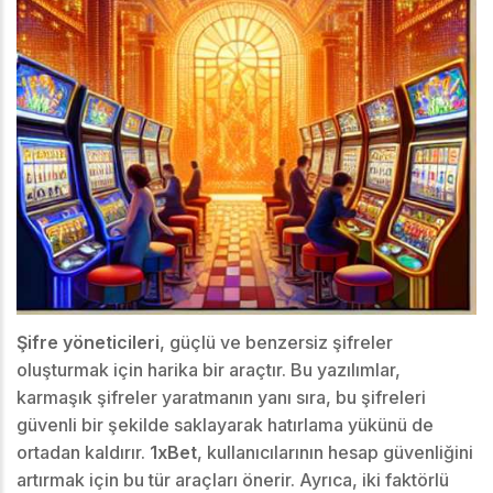
Şifre yöneticileri
, güçlü ve benzersiz şifreler
oluşturmak için harika bir araçtır. Bu yazılımlar,
karmaşık şifreler yaratmanın yanı sıra, bu şifreleri
güvenli bir şekilde saklayarak hatırlama yükünü de
ortadan kaldırır.
1xBet
, kullanıcılarının hesap güvenliğini
artırmak için bu tür araçları önerir. Ayrıca, iki faktörlü