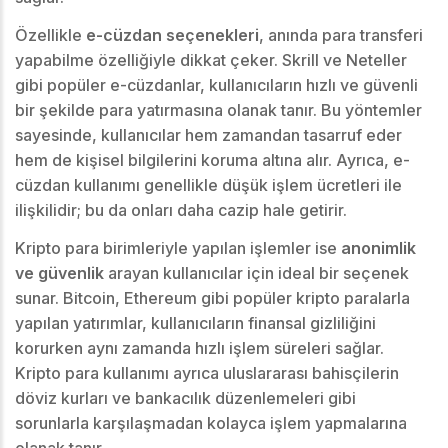
Özellikle
e-cüzdan seçenekleri
, anında para transferi
yapabilme özelliğiyle dikkat çeker. Skrill ve Neteller
gibi popüler e-cüzdanlar, kullanıcıların hızlı ve güvenli
bir şekilde para yatırmasına olanak tanır. Bu yöntemler
sayesinde, kullanıcılar hem zamandan tasarruf eder
hem de kişisel bilgilerini koruma altına alır. Ayrıca, e-
cüzdan kullanımı genellikle düşük işlem ücretleri ile
ilişkilidir; bu da onları daha cazip hale getirir.
Kripto para birimleriyle yapılan işlemler ise
anonimlik
ve güvenlik
arayan kullanıcılar için ideal bir seçenek
sunar. Bitcoin, Ethereum gibi popüler kripto paralarla
yapılan yatırımlar, kullanıcıların finansal gizliliğini
korurken aynı zamanda hızlı işlem süreleri sağlar.
Kripto para kullanımı ayrıca uluslararası bahisçilerin
döviz kurları ve bankacılık düzenlemeleri gibi
sorunlarla karşılaşmadan kolayca işlem yapmalarına
olanak tanır.