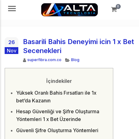
0
Menú
Basarili Bahis Deneyimi icin 1 x Bet
26
Secenekleri
Nov
Autor
Categorías
superfibra.com.co
Blog
İçindekiler
Yüksek Oranlı Bahis Fırsatları ile 1x
bet’da Kazanın
Hesap Güvenliği ve Şifre Oluşturma
Yöntemleri 1 x Bet Üzerinde
Güvenli Şifre Oluşturma Yöntemleri