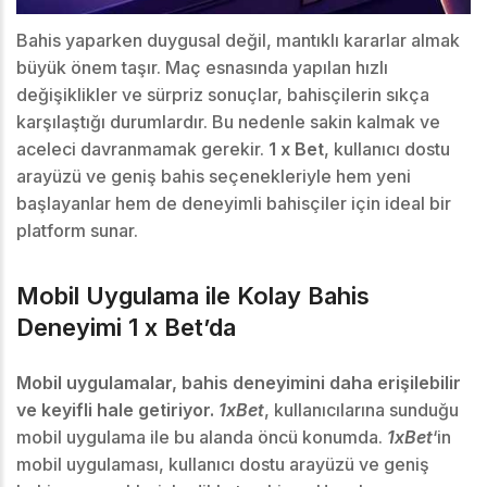
Bahis yaparken duygusal değil, mantıklı kararlar almak
büyük önem taşır. Maç esnasında yapılan hızlı
değişiklikler ve sürpriz sonuçlar, bahisçilerin sıkça
karşılaştığı durumlardır. Bu nedenle sakin kalmak ve
aceleci davranmamak gerekir.
1 x Bet
, kullanıcı dostu
arayüzü ve geniş bahis seçenekleriyle hem yeni
başlayanlar hem de deneyimli bahisçiler için ideal bir
platform sunar.
Mobil Uygulama ile Kolay Bahis
Deneyimi 1 x Bet’da
Mobil uygulamalar, bahis deneyimini daha erişilebilir
ve keyifli hale getiriyor.
1xBet
, kullanıcılarına sunduğu
mobil uygulama ile bu alanda öncü konumda.
1xBet
‘in
mobil uygulaması, kullanıcı dostu arayüzü ve geniş