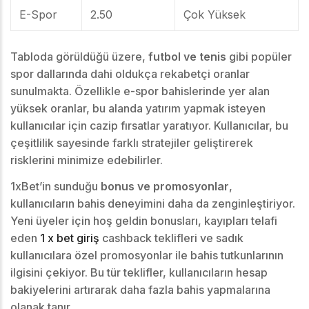
E-Spor
2.50
Çok Yüksek
Tabloda görüldüğü üzere,
futbol ve tenis
gibi popüler
spor dallarında dahi oldukça rekabetçi oranlar
sunulmakta. Özellikle e-spor bahislerinde yer alan
yüksek oranlar, bu alanda yatırım yapmak isteyen
kullanıcılar için cazip fırsatlar yaratıyor. Kullanıcılar, bu
çeşitlilik sayesinde farklı stratejiler geliştirerek
risklerini minimize edebilirler.
1xBet’in sunduğu
bonus ve promosyonlar
,
kullanıcıların bahis deneyimini daha da zenginleştiriyor.
Yeni üyeler için hoş geldin bonusları, kayıpları telafi
eden
1 x bet giriş
cashback teklifleri ve sadık
kullanıcılara özel promosyonlar ile bahis tutkunlarının
ilgisini çekiyor. Bu tür teklifler, kullanıcıların hesap
bakiyelerini artırarak daha fazla bahis yapmalarına
olanak tanır.