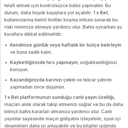
telafi etmek için kontrolsüzce bahis yapmaktır. Bu
durum, daha büyük kayıplara yol açabilir.
1 x Bet
,
kullanıcılarına belirli limitler koyma imkanı sunarak bu
riski minimize etmeye yardımcı olur. Bahis oynarken şu
kurallara dikkat edilmelidir:
Kendinize günlük veya haftalık bir bütçe belirleyin
ve buna sadık kalın.
Kaybettiğinizde hırs yapmayın
; soğukkanlılığınızı
koruyun.
Kazandığınızda karınızı çekin
ve tekrar yatırım
yapmadan önce düşünün.
1 x Bet platformunun sunduğu canlı yayın özelliği
,
maçları anlık olarak takip etmenizi sağlar ve bu da daha
bilinçli bahis kararları almanıza yardımcı olur. Canlı
yayınlar sayesinde maçın gidişatını izleyebilir, oyun içi
dinamikleri daha iyi anlayabilir ve bu bilgiler ışığında