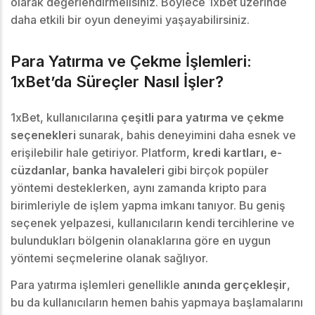
olarak değerlendirmelisiniz. Böylece 1xbet üzerinde
daha etkili bir oyun deneyimi yaşayabilirsiniz.
Para Yatırma ve Çekme İşlemleri:
1xBet’da Süreçler Nasıl İşler?
1xBet, kullanıcılarına
çeşitli para yatırma ve çekme
seçenekleri
sunarak, bahis deneyimini daha esnek ve
erişilebilir hale getiriyor. Platform,
kredi kartları, e-
cüzdanlar, banka havaleleri
gibi birçok popüler
yöntemi desteklerken, aynı zamanda kripto para
birimleriyle de işlem yapma imkanı tanıyor. Bu geniş
seçenek yelpazesi, kullanıcıların kendi tercihlerine ve
bulundukları bölgenin olanaklarına göre en uygun
yöntemi seçmelerine olanak sağlıyor.
Para yatırma işlemleri genellikle
anında gerçekleşir
,
bu da kullanıcıların hemen bahis yapmaya başlamalarını