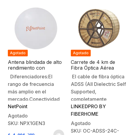
Agotado
Agotado
Antena blindada de alto
Carrete de 4 km de
rendimiento con
Fibra Óptica Aérea
supresión al ruido de 2
(ADSS) G.652D,
Diferenciadores:El
El cable de fibra óptica
ft, 4.9-6.4 GHz,
Monomodo de 24 Hilos,
rango de frecuencia
ADSS (All Dielectric Self
Ganancia 30 dBi con
Exterior, Span 100,
SLANT de 45 ° y 90 °,
Loose Tube
más amplio en el
Supported,
Conectores N-hembra,
mercado.Conectividad
completamente
montaje con alineación
NetPoint
LINKEDPRO BY
con otras marcas.
dieléctrico y
milimétrica.
FIBERHOME
Ubiquiti, Mimosa,
autosoportado) está
Agotado
Cambium, etc…
diseñado para
SKU: NPX1GEN3
Agotado
Polarización a 45° tipo
instalaciones aéreas
SKU: OC-ADSS-24C-