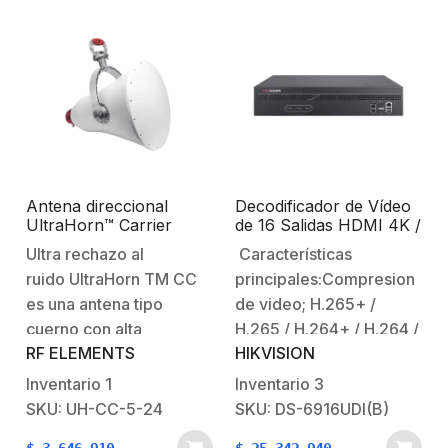
Antena direccional
Decodificador de Vídeo
UltraHorn™ Carrier
de 16 Salidas HDMI 4K /
Class Contectorizada
Soporta hasta 128
Ultra rechazo al
Características
5180-6400 GHz, 24 dBi,
canales de Vídeo
ruido UltraHorn TM CC
principales:Compresion
ultra rechazo al ruido,
Simultáneos / Videowall
altamente direccional sin
es una antena tipo
de video; H.265+ /
lóbulos laterales
cuerno con alta
H.265 / H.264+ / H.264 /
RF ELEMENTS
HIKVISION
ganancia y alta
MPEG4.Salida de video
directividad para
en 4K.Soporta
Inventario
1
Inventario
3
ambientes de alto ruido.
decodificacion de video
SKU: UH-CC-5-24
SKU: DS-6916UDI(B)
UltraHorn ofrece un
remoto.Soporta audio