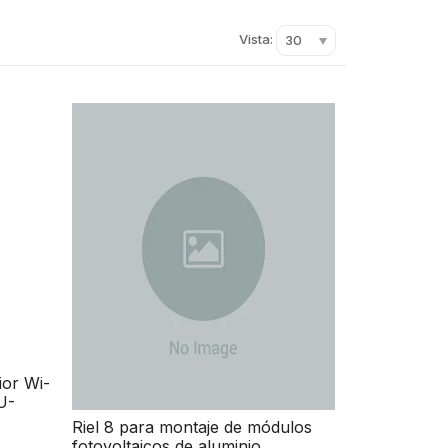
Vista:
30
ior Wi-
U-
ación
Riel 8 para montaje de módulos
and-
fotovoltaicos de aluminio