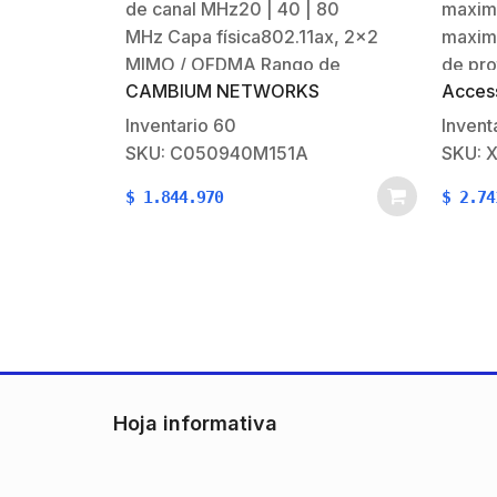
de canal MHz20 | 40 | 80
maximo
respal
MHz Capa física802.11ax, 2×2
maximo
MIMO / OFDMA Rango de
de pro
CAMBIUM NETWORKS
Acces
frecuencia5.1 – 5.9
apertu
GHzDesempeño ARQ (Protocolos
Física
Inventario
60
Invent
para control de errores en
110VC
SKU: C050940M151A
SKU: 
transmisión de datos)Si Capacidad
:24Vc
$
1.844.970
$
2.74
Máxima1 Gbps
operac
agregados Latencia<5
°C.Car
ms Potencia+3 a +28 dBm
Destac
(combinado, hasta el límite
apertu
regional EIRP) (intervalo de 1
un…
dB)Características Físicas…
Hoja informativa