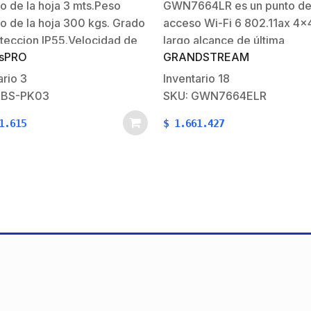
 de la hoja 3 mts.Peso
GWN7664LR es un punto d
do de energía
alone.
 de la hoja 300 kgs. Grado
acceso Wi-Fi 6 802.11ax 4×
teccion IP55.Velocidad de
largo alcance de última
sPRO
GRANDSTREAM
ra: 1.6cm/s.Características
generación para negocios y
s y Eléctricas:Alimentacion
empresas de tamaño media
ario
3
Inventario
18
A.Consumo del motor
grande que necesitan
XBS-PK03
SKU: GWN7664ELR
d 40W, 2A.Temperatura de
proporcionar cobertura de 
1.615
$
1.661.427
ión: -10 a 50
distancia en espacios tanto
acterísticas
interiores como exteriores.
adas:Hasta 50 ciclos de
una carcasa impermeable,
ra y cierre por día.Soporta