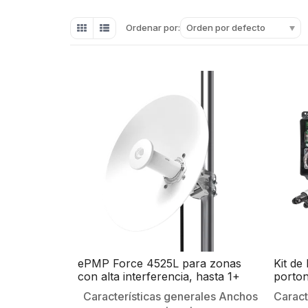
Orden por defecto
Ordenar por:
ePMP Force 4525L para zonas
Kit de
con alta interferencia, hasta 1+
porton
Gbps, 5150 – 5920 MHz, 802.11
2 hoja
Características generales Anchos
Caract
ax, Antena de 25 dBi, latencia baja
reside