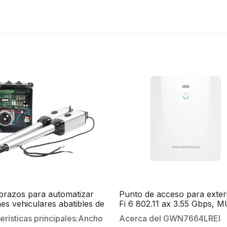
 brazos para automatizar
Punto de acceso para exter
es vehiculares abatibles de
Fi 6 802.11 ax 3.55 Gbps, M
s/ 3 Mts / 300 Kg / Uso solo
MIMO 4×4:4 con administr
erísticas principales:Ancho
Acerca del GWN7664LREl
ncial / Compatible con
desde la nube gratuita o st