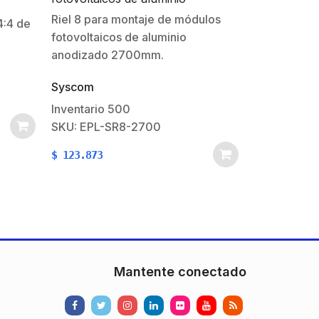
e
anodizado de 2700mm.
Riel 8 para montaje de módulos
4:4 de
fotovoltaicos de aluminio
anodizado 2700mm.
no a
Syscom
Inventario
500
gran
SKU: EPL-SR8-2700
 Ofrece
$
123.873
…
Mantente conectado