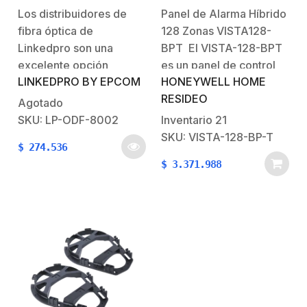
19in, acepta 24
Hasta 128 Zonas,
Los distribuidores de
Panel de Alarma Híbrido
adaptadores “LC
Compatible con
fibra óptica de
128 Zonas VISTA128-
Duplex” o “LC Simplex”
AlarmNet y Total
o 24 “SC” Simplex, 1U
Connect
Linkedpro son una
BPT El VISTA-128-BPT
excelente opción
es un panel de control
LINKEDPRO BY EPCOM
HONEYWELL HOME
cuando de gestionar,
de seguridad versátil
RESIDEO
organizar y proteger sus
diseñado para sistemas
Agotado
cables se trata, tiene
de alarma residenciales
SKU: LP-ODF-8002
Inventario
21
capacidad para recibir
y comerciales. Con
SKU: VISTA-128-BP-T
$
274.536
diferentes tipos de
capacidad para hasta
$
3.371.988
adaptadores (SC, LC
128 zonas de
pueden ser pulidos APC
protección, permite la
así como
conexión de una
PC/UPC). Características
variedad de dispositivos
Generales:Hasta 24
de seguridad. Con
fibras en 1UIncluye
opciones flexibles…
charola para…