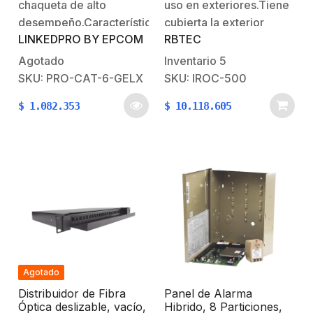
EXTREMOS
chaqueta de alto
uso en exteriores.Tiene
desempeño.Características
cubierta la exterior
LINKEDPRO BY EPCOM
RBTEC
principales:CCTV IP
hecha de una armadura
Megapixel /
de malla de acero como
Agotado
Inventario
5
Instalaciones de video
parte integral del cable
SKU: PRO-CAT-6-GELX
SKU: IROC-500
análogo / Redes locales
e inseparable.Rollo de
$
1.082.353
$
10.118.605
de alta velocidad.Redes
152 mtsRequiere de la
inalámbricas.Para
unidad analizadora
aplicaciones de alta
ELC2ZKIT1 año de
velocidad de datos, Fast
garantia
Ethernet y Gigabit
Ethernet.Instalaciones
Gigabit de
voz/datos.Características
Físicas y
Eléctricas:Conductor:
Agotado
Cobre.Para
Distribuidor de Fibra
Panel de Alarma
instalaciones…
Óptica deslizable, vacío,
Hibrido, 8 Particiones,