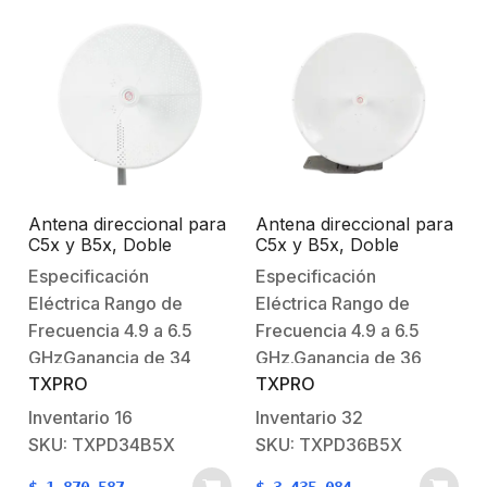
Antena direccional para
Antena direccional para
C5x y B5x, Doble
C5x y B5x, Doble
polaridad 45 ° y 90 °,
polaridad 45 ° y 90 °,
Especificación
Especificación
4.9 – 6.5 GHz, 2 ft,
4.9 – 6.5 GHz, 2 ft,
Eléctrica Rango de
Eléctrica Rango de
Ganancia de 34 dBi,
Ganancia de 36 dBi,
Montaje incluido
Montaje incluido
Frecuencia 4.9 a 6.5
Frecuencia 4.9 a 6.5
GHzGanancia de 34
GHz.Ganancia de 36
TXPRO
TXPRO
dBiVSWR
dBi.VSWR
<2.0Polarización
<2.0.Polarización
Inventario
16
Inventario
32
dobleAislamiento >30
doble.Aislamiento >30
SKU: TXPD34B5X
SKU: TXPD36B5X
dBF/B > 35 dB Ancho
dB.F/B > 35 dB.Ancho