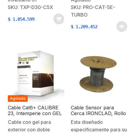
dobleAislamiento >30
mm1 Par multifilar de
SKU: TXP-D30-C5X
SKU: PRO-CAT-5E-
dBF/B > 35 dB Ancho
Cobre calibre 16
TURBO
$
1.054.599
de haz horizontal
AWGDiametro exterior
$
1.209.452
5°Ancho de haz vertical
5.0 mmTipo : Cable
5°Potencia máxima por
compuesto 2 x 2/24
puerto 50 WImpedancia
AWG UTP 5e Blindado
50ΩEspecificación
+ 2/16 AWG LDPEColor :
MecánicaConector a
NegroAplicación:
C5xPeso 6.5
IntemperieDiámetro: 6
kgDiámetro adecuado
mm.Caracteristicas
para mástil o torre 30
generales:…
cm a…
Agotado
Cable Cat6+ CALIBRE
Cable Sensor para
23, Intemperie con GEL
Cerca IRONCLAD, Rollo
DOBLE CHAQUETA,
de 152 mts de cable
Cable con gel para
Esta diseñado
ETL, UL, color negro de
/Requiere ELC2ZKIT
exterior con doble
específicamente para su
305 Metros, para Climas