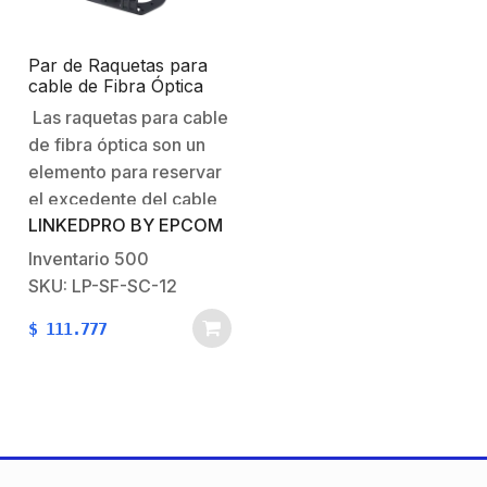
Par de Raquetas para
cable de Fibra Óptica
ADSS, 12″
Las raquetas para cable
de fibra óptica son un
elemento para reservar
el excedente del cable
LINKEDPRO BY EPCOM
de fibra óptica en
instalaciones aéreas. Se
Inventario
500
puede instalar
SKU: LP-SF-SC-12
directamente en el
$
111.777
cable de fibra ADSS sin
dañarlo, gracias a sus
accesorios incluidos.
Están hechas de resina
termoplástica de…