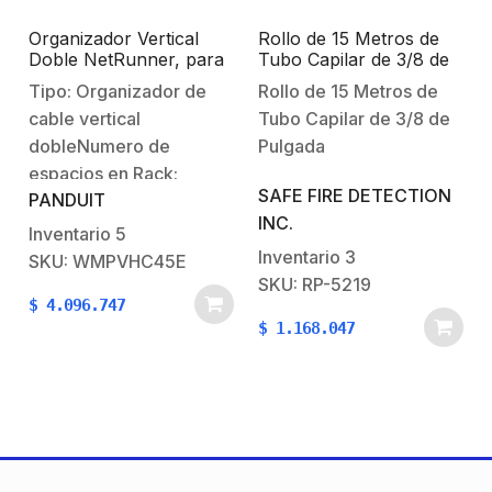
Organizador Vertical
Rollo de 15 Metros de
Doble NetRunner, para
Tubo Capilar de 3/8 de
Rack Abierto de 45
Pulgada
Tipo: Organizador de
Rollo de 15 Metros de
Unidades, 6.7in de
cable vertical
Tubo Capilar de 3/8 de
Ancho, Color Negro
dobleNumero de
Pulgada
espacios en Rack:
SAFE FIRE DETECTION
PANDUIT
45Color:
INC.
NegroDimensiones(mm):
Inventario
5
170 x 2108 x
Inventario
3
SKU: WMPVHC45E
357 (Ancho x Alto x
SKU: RP-5219
$
4.096.747
Profundidad)Cumple
$
1.168.047
con RoHSNota: este
producto cubre un solo
lado del rack, es doble
al ser delantero y
trasero al tiempo.