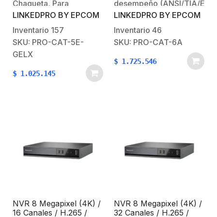
Chaqueta, Para
desempeño (ANSI/TIA/EIA-
velocidad.
LINKEDPRO BY EPCOM
LINKEDPRO BY EPCOM
Sistemas CCTV y Redes.
568-C.2 Cat 6A ) es un
El gel proporciona
estandar de cables para
Inventario
157
Inventario
46
excelente protección en
Gigabit Ethernet y otros
SKU: PRO-CAT-5E-
SKU: PRO-CAT-6A
condiciones bajo
protocolos de redes .
GELX
$
1.725.546
humedad y
Alcanza frecuencias de
$
1.025.145
agua. Caracteristicas:
hasta 500 MHz en cada
CCTV IP Megapixel /
par y una velocidad de
Instalaciones de video
10 Gbps. Características
análogo / Redes locales
principales:CCTV…
de alta velocidadRedes
inalámbricasPara
aplicaciones de alta
velocidad…
NVR 8 Megapixel (4K) /
NVR 8 Megapixel (4K) /
16 Canales / H.265 /
32 Canales / H.265 /