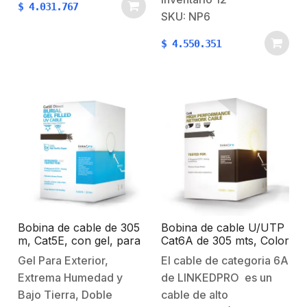
$
4.031.767
rendimiento NP6-DP3FT
SKU: NP6
de NetPoint está
$
4.550.351
diseñada para funcionar
con un rendimiento muy
alto tanto en bandas
licenciadas como no
licenciadas, ofreciendo
una ganancia excelente.
…
Bobina de cable de 305
Bobina de cable U/UTP
m, Cat5E, con gel, para
Cat6A de 305 mts, Color
intemperie, doble forro
Azul, CM, soporta 10G-
Gel Para Exterior,
El cable de categoria 6A
extrema humedad, bajo
BaseT para transmisión
Extrema Humedad y
de LINKEDPRO es un
tierra, UL, color negro
de frecuencias de hasta
para aplicaciones en
500MHz, UL
Bajo Tierra, Doble
cable de alto
CCTV, y redes de alta