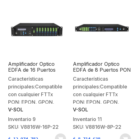
Amplificador Optico
Amplificador Optico
EDFA de 16 Puertos
EDFA de 8 Puertos PON
PON 1550nm con WDM
1550nm con WDM de 22
Características
Características
de 22 dBm
dBm
principales:Compatible
principales:Compatible
con cualquier FTTx
con cualquier FTTx
PON: EPON, GPON,
PON: EPON, GPON,
V-SOL
V-SOL
10GPON.Cada puerto de
10GPON.Cada puerto de
salida incluye un CWDM
salida incluye un CWDM
Inventario
9
Inventario
11
integrado.Montaje en
integrado.Montaje en
SKU: V8816W-16P-22
SKU: V8816W-8P-22
rack.Entradas duales de
rack.Entradas duales de