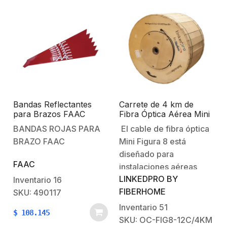
Bandas Reflectantes
Carrete de 4 km de
para Brazos FAAC
Fibra Óptica Aérea Mini
Figura 8, G.652D,
BANDAS ROJAS PARA
El cable de fibra óptica
Monomodo de 12 Hilos,
BRAZO FAAC
Mini Figura 8 está
Exterior, Span 80,
Loose Tube
diseñado para
FAAC
instalaciones aéreas
LINKEDPRO BY
entre postes. Este tipo
Inventario
16
FIBERHOME
de cables ofrecen
SKU: 490117
resistencia a la tracción
Inventario
51
$
108.145
necesaria gracias a su
SKU: OC-FIG8-12C/4KM