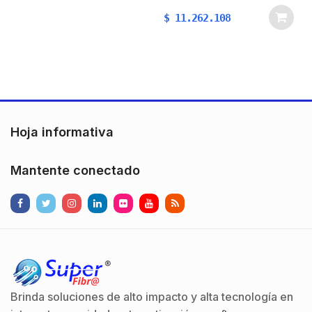
mensajero de
$
11.262.108
acero. Especificaciones
Técnicas:Fibra Óptica
Mini Figura 8 G.652D
Monomodo Loose
TubeCubierta Exterior:
PE
(Polietileno)Mensajero
Hoja informativa
de acero…
Mantente conectado
Brinda soluciones de alto impacto y alta tecnología en