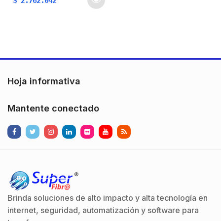
$
2.762.042
contaminantes y el costo
es muy elevado.Su
campo de aplicación va
desde Casas habitación,
comercios,
restaurantes, gimnasios,
…
Hoja informativa
Mantente conectado
Brinda soluciones de alto impacto y alta tecnología en
internet, seguridad, automatización y software para