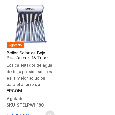
Agotado
Bóiler Solar de Baja
Presión con 18 Tubos
de Vacío de Mayor
Los calentador de agua
Resistencia y
de baja presión solares
Termotanque Inoxidable
de Grado Alimenticio
es la mejor solución
180 L Resistentes a
para el ahorro de
Granizo de Hasta 25
EPCOM
combustibles diarios
mm/ l, Incluye Anodo
de Magnesio
como el gas LP, Gas
Agotado
Natural, que generan
SKU: STELPWH180
grandes cantidades de