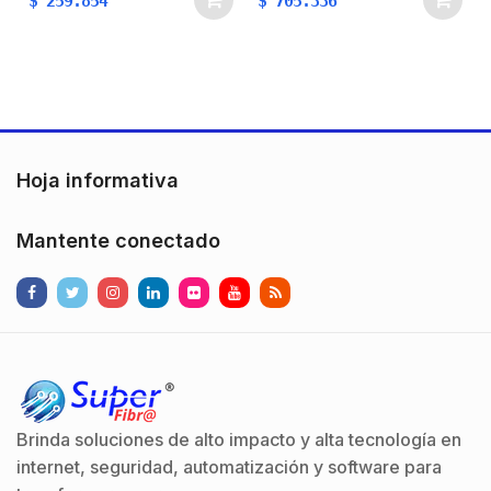
$
259.854
$
705.336
vertical sin necesidad
vertical sin necesidad
de ajustes. Se
de ajustes. Se
recomienda el uso del
recomienda el uso del
remate para proteger su
remate para proteger su
torre del agua y de la
torre del agua y de la
lluvia…
lluvia…
Hoja informativa
Mantente conectado
Brinda soluciones de alto impacto y alta tecnología en
internet, seguridad, automatización y software para