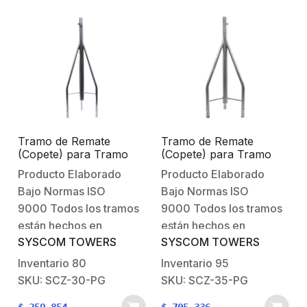
Tramo de Remate
Tramo de Remate
(Copete) para Tramo
(Copete) para Tramo
STZ-30G Galvanizado
STZ-35G Galvanizado
Producto Elaborado
Producto Elaborado
por Inmersión en
por Inmersión en
Bajo Normas ISO
Bajo Normas ISO
Caliente con Opresores
Caliente con Opresores
para Pararrayo.
para Pararrayo.
9000 Todos los tramos
9000 Todos los tramos
están hechos en
están hechos en
SYSCOM TOWERS
SYSCOM TOWERS
formadores de alta
formadores de alta
precisión por lo cuál su
precisión por lo cuál su
Inventario
80
Inventario
95
torre quedará
torre quedará
SKU: SCZ-30-PG
SKU: SCZ-35-PG
perfectamente recta y
perfectamente recta y