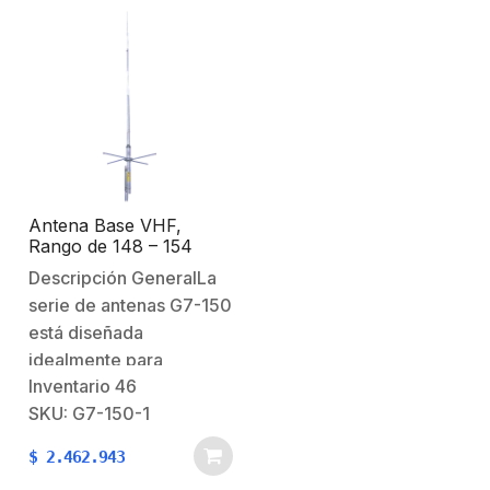
Antena Base VHF,
Rango de 148 – 154
MHz, 7 dB de ganancia
Descripción GeneralLa
/ Fibra de Vidrio y
serie de antenas G7-150
Aluminio / Auto
Soportante
está diseñada
idealmente para
Inventario
46
aplicaciones fijas o de
SKU: G7-150-1
repetidor, ofreciendo
una radiación de ángulo
$
2.462.943
bajo para una señal