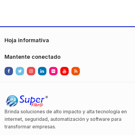
óptima. Construida con
aluminio de alta
resistencia y fibra de
vidrio, asegura un
diseño totalmente auto
soportante para una
Hoja informativa
durabilidad
excepcional.Especificaciones…
Mantente conectado
Brinda soluciones de alto impacto y alta tecnología en
internet, seguridad, automatización y software para
transformar empresas.