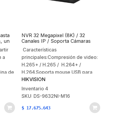
asta
NVR 32 Megapixel (8K) / 32
, un
Canales IP / Soporta Cámaras
AcuSense / 16 Bahías de Disco
rtir
Características
ida
Duro / 2 Tarjetas de Red /
n a
principales:Compresión de video:
Soporta RAID con Hot Swap /
HDMI en 8K / Soporta POS
H.265+ / H.265 / H.264+ /
gina de
H.264.Soporta mouse USB para
HIKVISION
ar los
operar (incluido).Soporta 16 HDD´s
onar
de hasta 14 TB. (no
Inventario
4
de
incluidos).Soporta HOT SWAP con
SKU: DS-9632NI-M16
des
arreglo RAID 0,1,5,6,10. Soporta
$
17.675.643
búsqueda de agenda en forma
ernet.
local ó remota.Soporta tecnología
ANR con cámara IP HIKVISION
cuando…