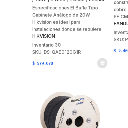
constr
Azul,
| Woofer 5.25′′
Especificaciones El Bafle Tipo
cobre 
Gabinete Análogo de 20W
PE CM
Hikvision es ideal para
PANDU
conduc
instalaciones donde se requiere
trenza
Invent
HIKVISION
sonido direccional y montaje
por un
SKU: 
flexible. Gracias a su soporte en
Inventario
30
Los cu
forma de U, permite instalación
$
2.40
SKU: DS-QAE0120G1R
blinda
tanto horizontal como vertical con
$
579.070
ajuste de ángulo. Su carcasa
plástica resistente, altavoz de
5.25…