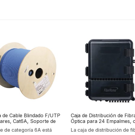
 de Cable Blindado F/UTP
Caja de Distribución de Fibr
ares, Cat6A, Soporte de
Óptica para 24 Empalmes, 
aciones 10GBase-T, LSZH
acopladores SC/APC simple
le de categoría 6A está
La caja de distribución de fi
 de Gases Tóxicos), Color
Exterior IP55, Color Negro