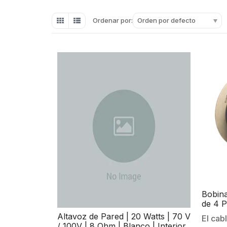
Orden por defecto
Ordenar por:
Bobina
de 4 P
Aplic
Altavoz de Pared | 20 Watts | 70 V
El cab
(Libre
/ 100V | 8 Ohm | Blanco | Interior