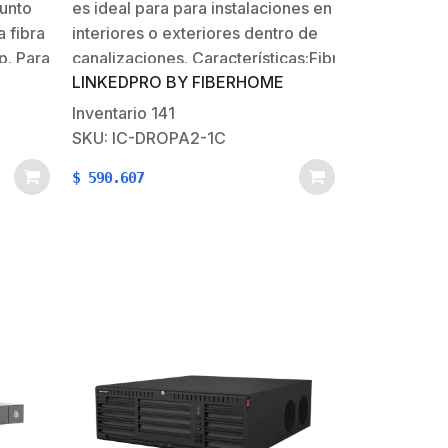
unto
es ideal para para instalaciones en
 fibra
interiores o exteriores dentro de
op. Para
canalizaciones. Características:Fibra
LINKEDPRO BY FIBERHOME
Óptica Drop G.657A2 plana BIF
 cajas
(insensible a las curvaturas)Forro:
Inventario
141
LSZH (Bajo Humo, Cero
SKU: IC-DROPA2-1C
Halógenos)Tensión Maxima:
$
590.607
80NAplicaciones: Interior/Exterior
(No Aérea)Rango de Temperatura:
-20°C a +60°CPeso (kg/km): 12…