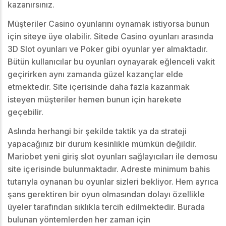
kazanırsınız.
Müşteriler Casino oyunlarını oynamak istiyorsa bunun
için siteye üye olabilir. Sitede Casino oyunları arasında
3D Slot oyunları ve Poker gibi oyunlar yer almaktadır.
Bütün kullanıcılar bu oyunları oynayarak eğlenceli vakit
geçirirken aynı zamanda güzel kazançlar elde
etmektedir. Site içerisinde daha fazla kazanmak
isteyen müşteriler hemen bunun için harekete
geçebilir.
Aslında herhangi bir şekilde taktik ya da strateji
yapacağınız bir durum kesinlikle mümkün değildir.
Mariobet yeni giriş slot oyunları sağlayıcıları ile demosu
site içerisinde bulunmaktadır. Adreste minimum bahis
tutarıyla oynanan bu oyunlar sizleri bekliyor. Hem ayrıca
şans gerektiren bir oyun olmasından dolayı özellikle
üyeler tarafından sıklıkla tercih edilmektedir. Burada
bulunan yöntemlerden her zaman için