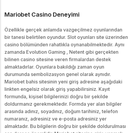
Mariobet Casino Deneyimi
Özellikle gerçek anlamda vazgeçilmez oyunlarından
bir tanesi belirtilen oyundur. Slot oyunları site üzerinden
casino bölümünden rahatlıkla oynanabilmektedir. Aynı
zamanda Evolution Gaming , Netent gibi gerçekten
bilinen casino sitesine veren firmalardan destek
almaktadırlar. Oyunlara bakıldığı zaman oyun
durumunda sembolizasyon genel olarak aynıdır.
Mariobet bahis sitesinin yeni giriş adresine aşağıdaki
linkten engelsiz olarak giriş yapabilirsiniz. Kayıt
formunda, kişisel bilgilerinizi doğru bir şekilde
doldurmanız gerekmektedir. Formda yer alan bilgiler
arasında adınız, soyadınız, doğum tarihiniz, telefon
numaranız, adresiniz ve e-posta adresiniz yer
almaktadır. Bu bilgilerin doğru bir şekilde doldurulması