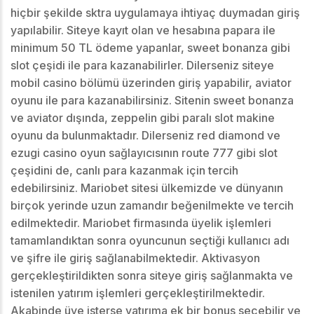
hiçbir şekilde sktra uygulamaya ihtiyaç duymadan giriş
yapılabilir. Siteye kayıt olan ve hesabına papara ile
minimum 50 TL ödeme yapanlar, sweet bonanza gibi
slot çeşidi ile para kazanabilirler. Dilerseniz siteye
mobil casino bölümü üzerinden giriş yapabilir, aviator
oyunu ile para kazanabilirsiniz. Sitenin sweet bonanza
ve aviator dışında, zeppelin gibi paralı slot makine
oyunu da bulunmaktadır. Dilerseniz red diamond ve
ezugi casino oyun sağlayıcısının route 777 gibi slot
çeşidini de, canlı para kazanmak için tercih
edebilirsiniz. Mariobet sitesi ülkemizde ve dünyanın
birçok yerinde uzun zamandır beğenilmekte ve tercih
edilmektedir. Mariobet firmasında üyelik işlemleri
tamamlandıktan sonra oyuncunun seçtiği kullanıcı adı
ve şifre ile giriş sağlanabilmektedir. Aktivasyon
gerçekleştirildikten sonra siteye giriş sağlanmakta ve
istenilen yatırım işlemleri gerçekleştirilmektedir.
Akabinde üye isterse yatırıma ek bir bonus seçebilir ve