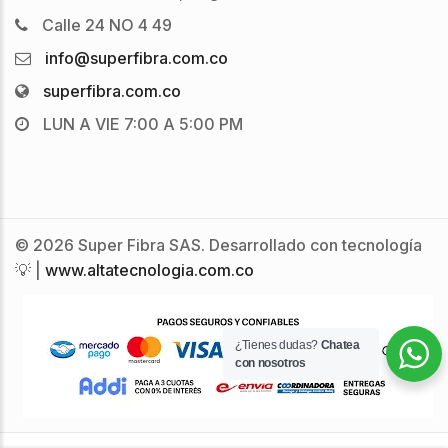
Calle 24 NO 4 49
info@superfibra.com.co
superfibra.com.co
LUN A VIE 7:00 A 5:00 PM
© 2026 Super Fibra SAS. Desarrollado con tecnología
💡 |
www.altatecnologia.com.co
¿Tienes dudas?
Chatea
con nosotros