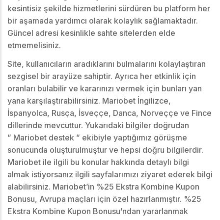
kesintisiz şekilde hizmetlerini sürdüren bu platform her
bir aşamada yardımcı olarak kolaylık sağlamaktadır.
Güncel adresi kesinlikle sahte sitelerden elde
etmemelisiniz.
Site, kullanıcıların aradıklarını bulmalarını kolaylaştıran
sezgisel bir arayüze sahiptir. Ayrıca her etkinlik için
oranları bulabilir ve kararınızı vermek için bunları yan
yana karşılaştırabilirsiniz. Mariobet İngilizce,
İspanyolca, Rusça, İsveççe, Danca, Norveççe ve Fince
dillerinde mevcuttur. Yukarıdaki bilgiler doğrudan
” Mariobet destek ” ekibiyle yaptığımız görüşme
sonucunda oluşturulmuştur ve hepsi doğru bilgilerdir.
Mariobet ile ilgili bu konular hakkında detaylı bilgi
almak istiyorsanız ilgili sayfalarımızı ziyaret ederek bilgi
alabilirsiniz. Mariobet’in %25 Ekstra Kombine Kupon
Bonusu, Avrupa maçları için özel hazırlanmıştır. %25
Ekstra Kombine Kupon Bonusu’ndan yararlanmak