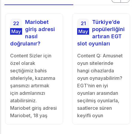
Mariobet
Türkiye’de
22
21
giriş adresi
popülerliğini
May
May
nasıl
artıran EGT
doğrulanır?
slot oyunları
Content Sizler için
Content Q: Amusnet
özel olarak
oyun sitelerinde
seçtiğimiz bahis
hangi cihazlarda
siteleriyle, kazanma
oyun oynayabilirim?
şansınızı artırmak
EGT’nin en iyi
için adımlarınızı
oyunları arasından
atabilirsiniz.
seçilmiş oyunlarla,
Mariobet giriş adresi
saatlerce süren
Mariobet, 18 yaş
keyifli oyun