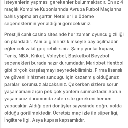
isteyenlerin yapması gerekenler bulunmaktadır. En az 4
maçlık Kombine Kuponlarında Avrupa Futbol Maçlarına
bahis yapmaları şarttır. Neteller ile ödeme
seçeneklerinin yer aldığını göreceksiniz.
Prestijli canlı casino sitesinde her zaman oyuncu gizliliği
ön plandadır. Yani bilgileriniz kimseyle paylaşılmadan
eğlenceli vakit geçirebilirsiniz. Şampiyonlar kupası,
Tenis, NBA, Kriket, Voleybol, Basketbol Beyzbol
seçenekleri burada hazır durumdadır. Mariobet Hentbol
gibi birçok karşılaşmayı seyredebilirsiniz. Firma lisanslı
ve güvenilir hizmet sunduğu için kazanmış olduğunuz
paraları sorunsuz alacaksınız. Çekerken sizlere sorun
yaşamamanız için pek çok yöntem sunmaktadır. Sorun
yaşamanız durumunda zaten site gerekeni hemen
yapacaktır. Aldığı geri dönüşler sayesinde doğru yolda
olduğu görülmektedir. Ücretsiz maç izle ile süper ligi,
İngiltere ligi, Asya kupası kapsamlıdır.