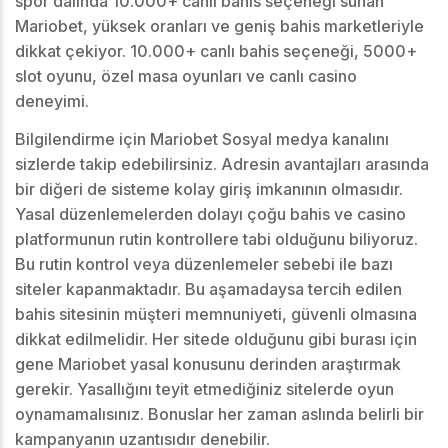
spor dalında 10.000+ canlı bahis seçeneği sunan
Mariobet, yüksek oranları ve geniş bahis marketleriyle
dikkat çekiyor. 10.000+ canlı bahis seçeneği, 5000+
slot oyunu, özel masa oyunları ve canlı casino
deneyimi.
Bilgilendirme için Mariobet Sosyal medya kanalını
sizlerde takip edebilirsiniz. Adresin avantajları arasında
bir diğeri de sisteme kolay giriş imkanının olmasıdır.
Yasal düzenlemelerden dolayı çoğu bahis ve casino
platformunun rutin kontrollere tabi olduğunu biliyoruz.
Bu rutin kontrol veya düzenlemeler sebebi ile bazı
siteler kapanmaktadır. Bu aşamadaysa tercih edilen
bahis sitesinin müşteri memnuniyeti, güvenli olmasına
dikkat edilmelidir. Her sitede olduğunu gibi burası için
gene Mariobet yasal konusunu derinden araştırmak
gerekir. Yasallığını teyit etmediğiniz sitelerde oyun
oynamamalısınız. Bonuslar her zaman aslında belirli bir
kampanyanın uzantısıdır denebilir.