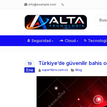
info@example.com
Seguridad
Cloud
Tecnologi
Türkiye’de güvenilir bahis o
19
Ene
Autor
Categorías
superfibra.com.co
Blog