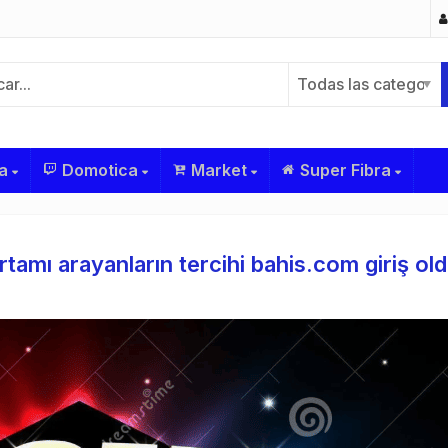
Todas las categoría
a
Domotica
Market
Super Fibra
rtamı arayanların tercihi bahis.com giriş ol