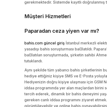
gerekmektedir. Sistemde kayıtlı doğrulanmış t
Müşteri Hizmetleri
Paparadan ceza yiyen var mı?
bahis.com güncel giriş
İstanbul merkezli elekt
yasadışı bahis soruşturması baᗺlatıldı. Papara'
baᗺlatılan soruşturmada, şirketin sahibi Ahmed
tutuklandı.
Aynı şekilde tüm yabancı bahis şirketlerinin b
hediye ettiğiniz kişiye SMS ve E-Posta yoluyla
Hediyenizin doğru kişiye ulaşması için GSM N
iddaa programında yer alan maçlardan birini s
tercih ederek, dinamik bir bahis deneyimi yaş
gereken canlı iddaa programını ziyaret etmek. 
görüntüleyebilir ve online bahis oynayabilirsi