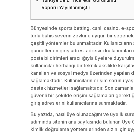
Türkiye’de E-Ticaretin Görünümü
Raporu Yayınlanmıştır
Bünyesinde sports betting, canlı casino, e-spo
türlü bahis severin zevkine uygun bir seçenek
çeşitli yöntemler bulunmaktadır. Kullanıcıların 
güncellenen giriş adresi adresini kullanmaları
posta bildirimleri aracılığıyla üyelere duyuru
kullanıcılar herhangi bir teknik aksilikle karşıl
kanalları ve sosyal medya üzerinden yapılan duy
sağlamaktadır. Kullanıcıların erişim sorunu yaş
destek hizmetleri sağlamaktadır. Son zamanlard
güvenli bir şekilde erişim sağlamaları gerekti
giriş adreslerini kullanıcılarına sunmaktadır.
Bu yazıda, nasıl üye olunacağını ve üyelik süre
adımında sitenin ana sayfasında bulunan Üye O
kimlik doğrulama yöntemlerinden sizin için uyg