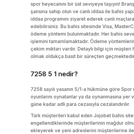
spor heyecanını bir üst seviyeye taşıyın! Br
şansına sahip olun ve canlı iddaa ile bahis ya
iddaa programını ziyaret ederek canlı maçlara 
edebilirsiniz. Bu bahis sitesinde Visa, MasterC
ödeme yöntemi bulunmaktadır. Her bahis sever
işlemini tamamlamaktadır. Ödeme yöntemlerini
çekim miktarı vardır. Detaylı bilgi için müşteri 
olmak oldukça basit bir süreçten geçmektedir
7258 5 1 nedir?
7258 sayılı yasanın 5/1-a hükmüne göre Spor m
oyunlarını oynatanlar ya da oynanmasına yer v
güne kadar adli para cezasıyla cezalandırılır.
Türk müşterileri kabul eden Jojobet bahis site
engellendiklerinde müşterilerinin mağdur olma i
ekleyerek ve yeni adreslerini müşterilerine i