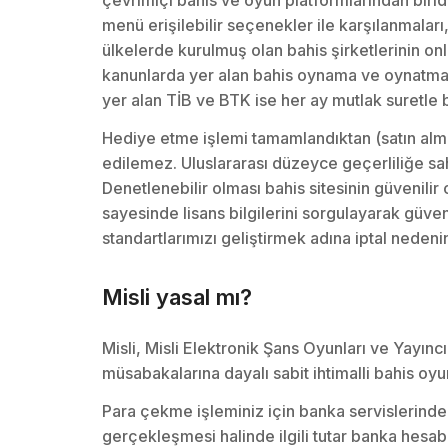
çevrimiçi bahis ve oyun platformlarından biridir
menü erişilebilir seçenekler ile karşılanmaları, 
ülkelerde kurulmuş olan bahis şirketlerinin on
kanunlarda yer alan bahis oynama ve oynatma
yer alan TİB ve BTK ise her ay mutlak suretle ba
Hediye etme işlemi tamamlandıktan (satın alma 
edilemez. Uluslararası düzeyce geçerliliğe sah
Denetlenebilir olması bahis sitesinin güvenilir
sayesinde lisans bilgilerini sorgulayarak güven
standartlarımızı geliştirmek adına iptal nedenini
Misli yasal mı?
Misli, Misli Elektronik Şans Oyunları ve Yayıncı
müsabakalarına dayalı sabit ihtimalli bahis oy
Para çekme işleminiz için banka servislerinden 
gerçekleşmesi halinde ilgili tutar banka hesabını