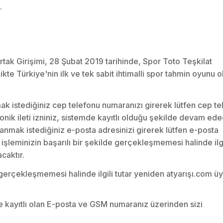
.
rtak Girişimi, 28 Şubat 2019 tarihinde, Spor Toto Teşkilat
likte Türkiye'nin ilk ve tek sabit ihtimalli spor tahmin oyunu o
ak istediğiniz cep telefonu numaranızı girerek lütfen cep t
nik ileti izniniz, sistemde kayıtlı olduğu şekilde devam edec
lanmak istediğiniz e-posta adresinizi girerek lütfen e-posta
leminizin başarılı bir şekilde gerçekleşmemesi halinde ilgil
caktır.
 gerçekleşmemesi halinde ilgili tutar yeniden atyarışı.com üy
e kayıtlı olan E-posta ve GSM numaranız üzerinden sizi