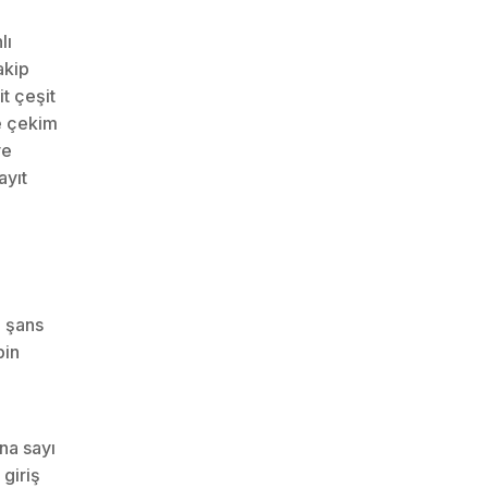
lı
akip
it çeşit
e çekim
ve
ayıt
a şans
bin
una sayı
giriş