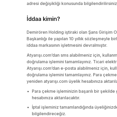
adresi değişikliği konusunda bilgilendirilirsiniz
İddaa kimin?
Demirören Holding iştiraki olan Şans Girişim O
Başkanlığı ile yapılan 10 yıllık sözleşmeyle bir
iddaa markasının işletmesini devralmıştır.
Atyarışı.com’dan sms alabilmeniz için, kullanm
doğrulama işlemini tamamlayınız. Ticari elektro
Atyarışı.com’dan e-posta alabilmeniz için, kul
doğrulama işlemini tamamlayınız. Para çekme iş
yeniden atyarışı.com üyelik hesabınıza aktarıla
Para çekme işleminizin başarılı bir şekilde
hesabınıza aktarılacaktır.
İptal işleminiz tamamlandığında üyeliğinizd
bilgilendireceğiz.