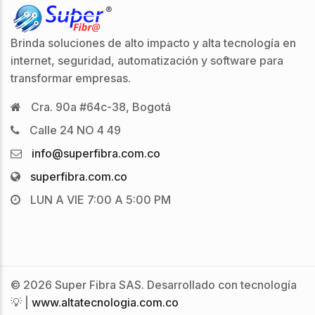
Brinda soluciones de alto impacto y alta tecnología en
internet, seguridad, automatización y software para
transformar empresas.
Cra. 90a #64c-38, Bogotá
Calle 24 NO 4 49
info@superfibra.com.co
superfibra.com.co
LUN A VIE 7:00 A 5:00 PM
© 2026 Super Fibra SAS. Desarrollado con tecnología
💡 |
www.altatecnologia.com.co