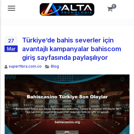
0
Menú
Türkiye’de bahis severler için
27
avantajlı kampanyalar bahiscom
Mar
giriş sayfasında paylaşılıyor
Autor
Categorías
superfibra.com.co
Blog