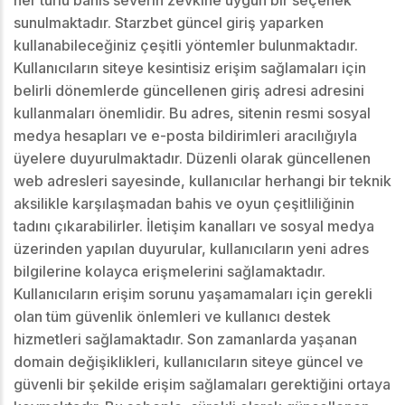
sunulmaktadır. Starzbet güncel giriş yaparken
kullanabileceğiniz çeşitli yöntemler bulunmaktadır.
Kullanıcıların siteye kesintisiz erişim sağlamaları için
belirli dönemlerde güncellenen giriş adresi adresini
kullanmaları önemlidir. Bu adres, sitenin resmi sosyal
medya hesapları ve e-posta bildirimleri aracılığıyla
üyelere duyurulmaktadır. Düzenli olarak güncellenen
web adresleri sayesinde, kullanıcılar herhangi bir teknik
aksilikle karşılaşmadan bahis ve oyun çeşitliliğinin
tadını çıkarabilirler. İletişim kanalları ve sosyal medya
üzerinden yapılan duyurular, kullanıcıların yeni adres
bilgilerine kolayca erişmelerini sağlamaktadır.
Kullanıcıların erişim sorunu yaşamamaları için gerekli
olan tüm güvenlik önlemleri ve kullanıcı destek
hizmetleri sağlamaktadır. Son zamanlarda yaşanan
domain değişiklikleri, kullanıcıların siteye güncel ve
güvenli bir şekilde erişim sağlamaları gerektiğini ortaya