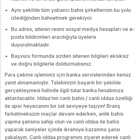
Aynı şekilde tüm yabancı bahis şirketlerinin bu yolu
izlediğinden bahsetmek gerekiyor.
Bu adres, sitenin resmi sosyal medya hesapları ve e-
posta bildirimleri aracılığıyla üyelere
duyurulmaktadır.
Başvuru formunda sizden sitenen bilgileri eksiksiz
ve doğru bilgilerle doldurmalısınız.
Para çekme işleminiz için banka servislerinden henüz
yanıt alınamamıştır. Talebinizin başarılı bir şekilde
gerçekleşmesi halinde ilgili tutar banka hesabınıza
aktarılacaktır. Iddaa’nın canlı bahis / canlı iddaa özelliği
ile spor heyecanını bir üst seviyeye taşıyın! Branş
farketmeksizin maçlar devam ederken, anlık bahis
yapma şansına sahip olun ve canlı iddaa ile bahis
yaparak saniyeler içinde ikramiye kazanma şansı
yakalayın. Canlı iddaa programını ziyaret ederek canlı