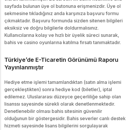
sayfada bulunan üye ol butonuna erişmenizdir. Üye ol
sekmesine tıkladığınız anda karşınıza başvuru formu
çıkmaktadır. Başvuru formunda sizden sitenen bilgileri
eksiksiz ve doğru bilgilerle doldurmalısınız.
Kullanıcılarına kolay ve hızlı bir üyelik süreci sunarak,
bahis ve casino oyunlarına katılma fırsatı tanımaktadır.
Türkiye’de E-Ticaretin Görünümü Raporu
Yayınlanmıştır
Hediye etme işlemi tamamlandıktan (satın alma işlemi
gerçekleştikten) sonra hediye kod (biletler), iptal
edilemez. Uluslararası düzeyce geçerliliğe sahip olan
lisanssı sayesinde sürekli olarak denetlenmektedir.
Denetlenebilir olması bahis sitesinin güvenilir
olduğunun bir göstergesidir. Bahis severler canlı destek
hizmeti sayesinde lisans bilgilerini sorgulayarak