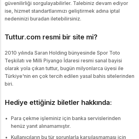
güvenilirliği sorgulayabilirler. Talebiniz devam ediyor
ise, hizmet standartlarımızı geliştirmek adına iptal
nedeninizi buradan iletebilirsiniz.
Tuttur.com resmi bir site mi?
2010 yılında Saran Holding bünyesinde Spor Toto
Teşkilatı ve Milli Piyango İdaresi resmi sanal bayisi
olarak yola çıkan tuttur, bugün milyonlarca üyesi ile
Türkiye'nin en çok tercih edilen yasal bahis sitelerinden
biri.
Hediye ettiğiniz biletler hakkında:
Para çekme işleminiz için banka servislerinden
henüz yanıt alınamamıştır.
Kullanıcıların bu tür sorunlarla karşılaşmaması için