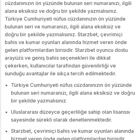
cüzdanınızın ön yüzünde bulunan seri numaranızı, ilgili
alana eksiksiz ve doğru bir şekilde yazmalısınız.
Türkiye Cumhuriyeti nüfus cüzdanınızın ön yüzünde
bulunan seri ve numaranızı, ilgili alana eksiksiz ve
doğru bir şekilde yazmalısınız. Starzbet, çevrimiçi
bahis ve kumar oyunları alanında hizmet veren önde
gelen platformlardan birisidir. Starzbet oyuncu dostu
arayüzü ve geniş bahis seçenekleri ile dikkat
çekerken, kullanıcılar tarafından güvenilirliği ve
sunduğu avantajlar ile sıkça tercih edilmektedir.
Türkiye Cumhuriyeti nüfus cüzdanınızın ön yüzünde
bulunan seri numaranızı, ilgili alana eksiksiz ve doğru
bir şekilde yazmalısınız.
Uluslararası düzeyce geçerliliğe sahip olan lisanssı
sayesinde sürekli olarak denetlenmektedir.
Starzbet, çevrimiçi bahis ve kumar oyunları alanında
hizmet veren önde gelen platformlardan birisidir.