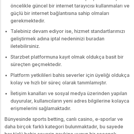
öncelikle güncel bir internet tarayıcısı kullanmaları ve
güçlü bir internet bağlantısına sahip olmaları
gerekmektedir.
Talebiniz devam ediyor ise, hizmet standartlarımızı
geliştirmek adına iptal nedeninizi buradan
iletebilirsiniz.
Starzbet platformuna kayıt olmak oldukça basit bir
süreçten geçmektedir.
Platform yetkilileri bahis severler için üyeliği oldukça
kolay ve hızlı bir süreç olarak tanımlamıştır.
İletişim kanalları ve sosyal medya üzerinden yapılan
duyurular, kullanıcıların yeni adres bilgilerine kolayca
erişmelerini sağlamaktadır.
Bünyesinde sports betting, canlı casino, e-sporlar ve
daha birçok farklı kategori bulunmaktadır, bu sayede
her türlü bahis severin zevkine uygun bir seçenek