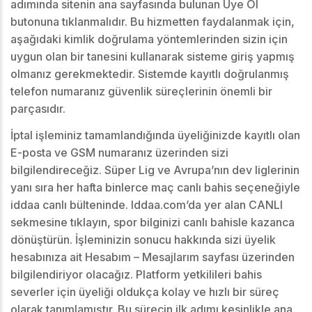
adımında sitenin ana sayfasında bulunan Üye Ol
butonuna tıklanmalıdır. Bu hizmetten faydalanmak için,
aşağıdaki kimlik doğrulama yöntemlerinden sizin için
uygun olan bir tanesini kullanarak sisteme giriş yapmış
olmanız gerekmektedir. Sistemde kayıtlı doğrulanmış
telefon numaranız güvenlik süreçlerinin önemli bir
parçasıdır.
İptal işleminiz tamamlandığında üyeliğinizde kayıtlı olan
E-posta ve GSM numaranız üzerinden sizi
bilgilendireceğiz. Süper Lig ve Avrupa’nın dev liglerinin
yanı sıra her hafta binlerce maç canlı bahis seçeneğiyle
iddaa canlı bülteninde. Iddaa.com’da yer alan CANLI
sekmesine tıklayın, spor bilginizi canlı bahisle kazanca
dönüştürün. İşleminizin sonucu hakkında sizi üyelik
hesabınıza ait Hesabım – Mesajlarım sayfası üzerinden
bilgilendiriyor olacağız. Platform yetkilileri bahis
severler için üyeliği oldukça kolay ve hızlı bir süreç
olarak tanımlamıştır. Bu sürecin ilk adımı kesinlikle ana