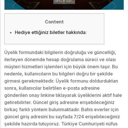
Content
Hediye ettiğiniz biletler hakkında:
Üyelik formundaki bilgilerin doğruluğu ve güncelliği,
ilerleyen dönemde hesap doğrulama süreci ve olası
müşteri hizmetleri işlemleri için büyük önem taşır. Bu
nedenle, kullanıcıların bu bilgileri doğru bir şekilde
girmesi gerekmektedir. Üyelik formunu doldurduktan
sonra, kullanıcılar belirtilen e-posta adresine
gönderilen onay linkine tıklayarak üyeliklerini aktif hale
getirebilirler. Güncel giriş adresine erişebileceğiniz
birkaç farklı yöntem bulunmaktadır. Bahis everler için
güncel giriş adresini bu sayfada 7/24 erişebileceğiniz
şekilde hazırda tutuyoruz. Türkiye Cumhuriyeti nüfus