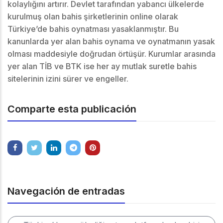
kolaylığını artırır. Devlet tarafından yabancı ülkelerde
kurulmuş olan bahis şirketlerinin online olarak
Türkiye’de bahis oynatması yasaklanmıştır. Bu
kanunlarda yer alan bahis oynama ve oynatmanın yasak
olması maddesiyle doğrudan örtüşür. Kurumlar arasında
yer alan TİB ve BTK ise her ay mutlak suretle bahis
sitelerinin izini sürer ve engeller.
Comparte esta publicación
Navegación de entradas