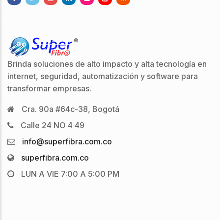
Brinda soluciones de alto impacto y alta tecnología en
internet, seguridad, automatización y software para
transformar empresas.
Cra. 90a #64c-38, Bogotá
Calle 24 NO 4 49
info@superfibra.com.co
superfibra.com.co
LUN A VIE 7:00 A 5:00 PM