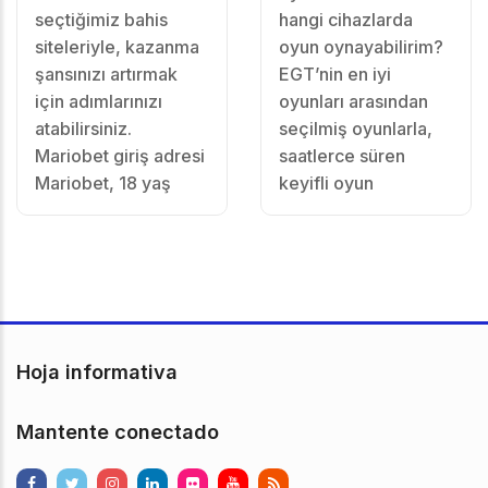
seçtiğimiz bahis
hangi cihazlarda
siteleriyle, kazanma
oyun oynayabilirim?
şansınızı artırmak
EGT’nin en iyi
için adımlarınızı
oyunları arasından
atabilirsiniz.
seçilmiş oyunlarla,
Mariobet giriş adresi
saatlerce süren
Mariobet, 18 yaş
keyifli oyun
Hoja informativa
Mantente conectado