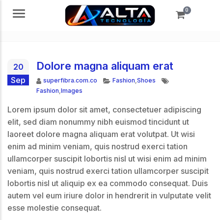
0
Menú
Dolore magna aliquam erat
20
Sep
Autor
Categorías
Etiquetas
superfibra.com.co
Fashion
,
Shoes
Fashion
,
Images
Lorem ipsum dolor sit amet, consectetuer adipiscing
elit, sed diam nonummy nibh euismod tincidunt ut
laoreet dolore magna aliquam erat volutpat. Ut wisi
enim ad minim veniam, quis nostrud exerci tation
ullamcorper suscipit lobortis nisl ut wisi enim ad minim
veniam, quis nostrud exerci tation ullamcorper suscipit
lobortis nisl ut aliquip ex ea commodo consequat. Duis
autem vel eum iriure dolor in hendrerit in vulputate velit
esse molestie consequat.