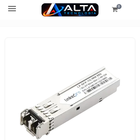
0
Menú