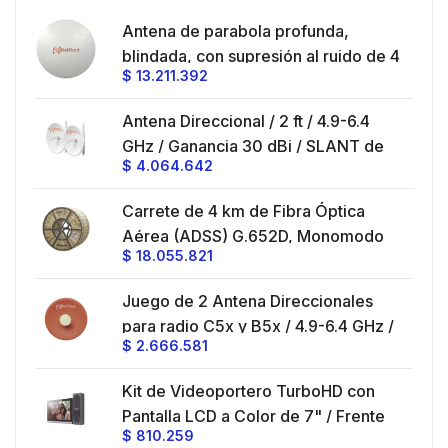
en
Antena de parabola profunda,
ble
blindada, con supresión al ruido de 4
$
13.211.392
/
ft, 5.9-7.2 GHz, Ganancia 36 dBi con
SLANT de 45 ° y 90 °, ideal para
es
Antena Direccional / 2 ft / 4.9-6.4
hasta 80 km, Conectores N-hembra,
GHz / Ganancia 30 dBi / SLANT de
montaje con alineación milimétrica.
$
4.064.642
45 ° y 90 ° / Conector N-Hembra /
Montaje y jumpers incluidos.
es
Carrete de 4 km de Fibra Óptica
eo
Aérea (ADSS) G.652D, Monomodo
$
18.055.821
V,
de 24 Hilos, Exterior, Span 200,
Loose Tube
Juego de 2 Antena Direccionales
z,
0 cm
para radio C5x y B5x / 4.9-6.4 GHz /
$
2.666.581
Ganancia 27 dBi / Montaje incluido.
 30
Kit de Videoportero TurboHD con
e y
 al
Pantalla LCD a Color de 7" / Frente
$
810.259
ia
de Calle para Exterior de