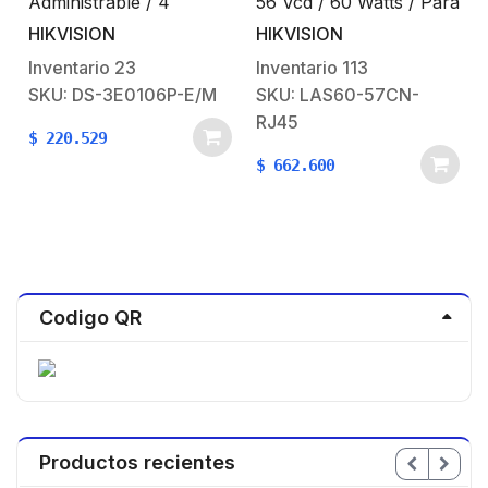
Administrable / 4
56 Vcd / 60 Watts / Para
Puertos 10/100 Mbps
Domos HIKVISION PTZ
HIKVISION
HIKVISION
s
PoE+ (hasta 300 m) + 2
/ IP (-AE / DE) /
0
Puertos 10/100 Mbps
Soporta 802.3 af / at
Inventario
23
Inventario
113
Uplink / 35 W
SKU: DS-3E0106P-E/M
SKU: LAS60-57CN-
RJ45
i
$
220.529
$
662.600
Codigo QR
Productos recientes