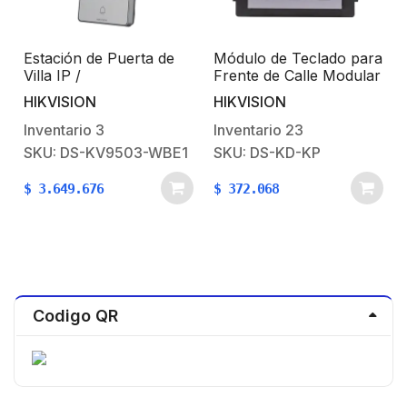
Estación de Puerta de
Módulo de Teclado para
Villa IP /
Frente de Calle Modular
S
Reconocimiento Facial /
/ Desbloqueo de Puerta
HIKVISION
HIKVISION
Pantalla LCD Colorida
Mediante Código /
de 4,3 Pulgadas / Nivel
Llamada a monitor.
Inventario
3
Inventario
23
deProtección Superior
SKU: DS-KV9503-WBE1
SKU: DS-KD-KP
IK08 e IP65
$
3.649.676
$
372.068
Codigo QR