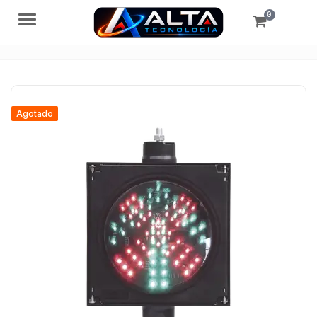
0
Menú
Agotado