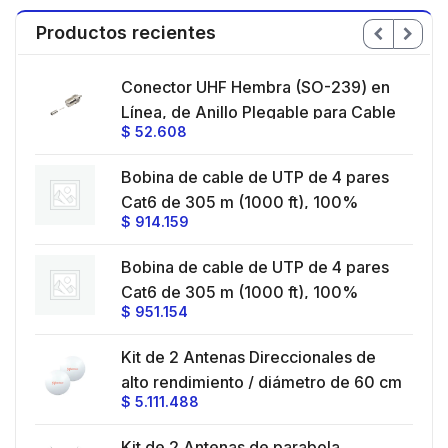
Productos recientes
Conector UHF Hembra (SO-239) en
e 4
Línea, de Anillo Plegable para Cable
$
52.608
con
RG-58/U, RG-142/U, Níquel/ Plata/
Delrin.
Bobina de cable de UTP de 4 pares
ra,
e
Cat6 de 305 m (1000 ft), 100%
a.
$
914.159
/
Cobre, PVC ROHS, Color Azul, 24
AWG, Uso en Interior, Para
Bobina de cable de UTP de 4 pares
Aplicaciones de Voz, Datos y Video
o
Cat6 de 305 m (1000 ft), 100%
$
951.154
Cobre, LDPE Resistente a rayos UV,
Color Negro, 24 AWG, Uso en
Kit de 2 Antenas Direccionales de
Exterior, Para Aplicaciones de Voz,
z /
alto rendimiento / diámetro de 60 cm
Datos y Video
$
5.111.488
o.
/ 4.9-6.4 GHz / Ganancia 30 dBi /
SLANT de 45 ° y 90 ° / Ideal para 30
Kit de 2 Antenas de parabola