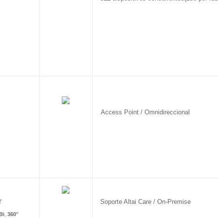
Access Point / Omnidireccional
r
Soporte Altai Care / On-Premise
Bi
,
360°