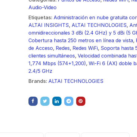
/ Ideal para
90 ° 
o
Vide
sión al ruido
Color de 7" /
supre
Audio-Video
m / Conector
30 k
ft, 5.9-7.2
Frente de Calle
de 4 f
Etiquetas:
Administración en nube gratuita co
mbra /
N-He
 Ganancia 36
para Exterior de
GHz,
ALTAI INSIGHTS
,
ALTAI TECHNOLOGIES
,
An
aje y jumpers
Monta
con SLANT de
Policarbonato /
dBi 
omnidireccionales 3 dBi (2.4 GHz) y 5 dBi (5 
idos.
inclu
y 90 °, ideal
720p (1 Megapíxel
45 ° 
Cobertura hasta 250 metros en línea de vista
,
 hasta 80 km,
)130° de Visión
para 
de Acceso
,
Redes
,
Redes WiFi
,
Soporta hasta 
ctores N-
(Gran Angular)
Cone
clientes simultáneos
,
Velocidad combinada has
ra, montaje
hemb
1,774 Mbps (574+1,200)
,
Wi-Fi 6 (AX) doble 
alineación
con a
2.4/5 GHz
étrica.
milim
Brands:
ALTAI TECHNOLOGIES