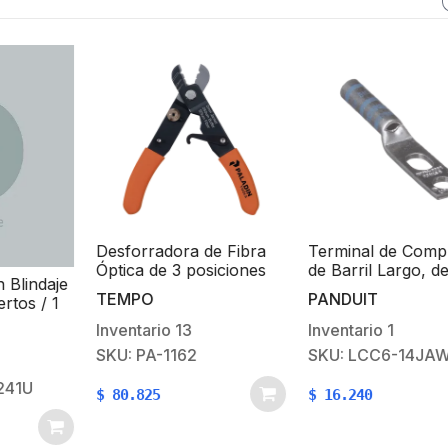
Desforradora de Fibra
Terminal de Compr
Óptica de 3 posiciones
de Barril Largo, de
 Blindaje
Orificios de 1/4, pa
TEMPO
PANDUIT
rtos / 1
Cable 6 AWG, Espa
Entre Orificios de 0
Inventario
13
Inventario
1
0.63in
SKU: PA-1162
SKU: LCC6-14JAW
41U
$
80.825
$
16.240