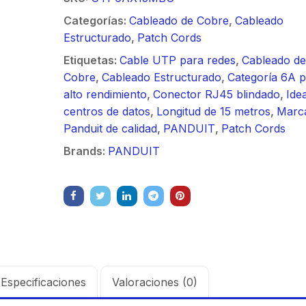
/ Ideal para
90 ° 
o
Vide
sión al ruido
Color de 7" /
supre
Categorías:
Cableado de Cobre
,
Cableado
m / Conector
30 k
ft, 5.9-7.2
Frente de Calle
de 4 f
Estructurado
,
Patch Cords
mbra /
N-He
 Ganancia 36
para Exterior de
GHz,
aje y jumpers
Monta
Etiquetas:
Cable UTP para redes
,
Cableado de
con SLANT de
Policarbonato /
dBi 
idos.
inclu
Cobre
,
Cableado Estructurado
,
Categoría 6A 
y 90 °, ideal
720p (1 Megapíxel
45 ° 
alto rendimiento
,
Conector RJ45 blindado
,
Ide
 hasta 80 km,
)130° de Visión
para 
centros de datos
,
Longitud de 15 metros
,
Marc
ctores N-
(Gran Angular)
Cone
Panduit de calidad
,
PANDUIT
,
Patch Cords
ra, montaje
hemb
Brands:
PANDUIT
alineación
con a
étrica.
milim
Especificaciones
Valoraciones (0)