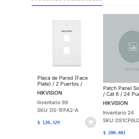
 Piezas de
Placa de Pared (Face
r RJ45 Cat6
Plate) / 2 Puertos /
Patch Panel Sin
, chapado de
Color Blanco / Caja con
 BY EPCOM
HIKVISION
/ Cat 6 / 24 Pue
ras para
20 Piezas / ABS
Unidad De Rack
extrema
7
Inventario
99
HIKVISION
00
SKU: DS-1FPA2-A
Inventario
24
SKU: DS1CP6U2
$
120.329
$
200.401