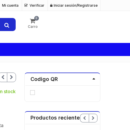
Mi cuenta
Verificar
Iniciar sesión/Registrarse
0
Carro
Codigo QR
n stock
Productos recientes
ta