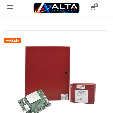
0
Menú
Agotado