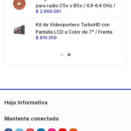
z,
0 cm
para radio C5x y B5x / 4.9-6.4 GHz /
$
2.666.581
Ganancia 27 dBi / Montaje incluido.
 30
Kit de Videoportero TurboHD con
e y
 al
Pantalla LCD a Color de 7" / Frente
$
810.259
ia
de Calle para Exterior de
Policarbonato / 720p (1 Megapíxel
es
)130° de Visión (Gran Angular)
n
Hoja informativa
Mantente conectado