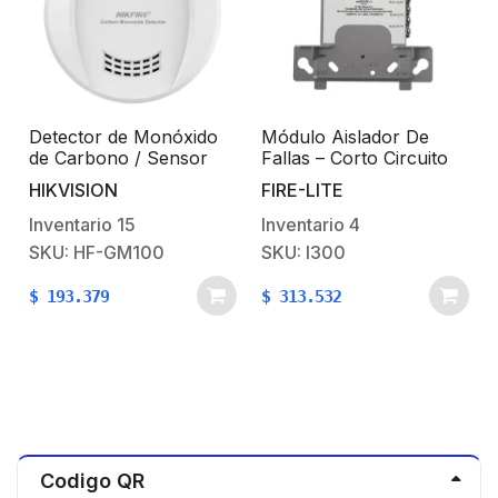
Detector de Monóxido
Módulo Aislador De
de Carbono / Sensor
Fallas – Corto Circuito
Electroquímico
Para Lazo SLC
HIKVISION
FIRE-LITE
Avanzado / Alarma
Visual y Audible
Inventario
15
Inventario
4
,
SKU: HF-GM100
SKU: I300
$
193.379
$
313.532
Codigo QR