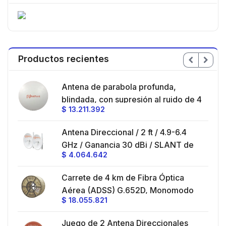
Productos recientes
en
Antena de parabola profunda,
ble
blindada, con supresión al ruido de 4
$
13.211.392
/
ft, 5.9-7.2 GHz, Ganancia 36 dBi con
SLANT de 45 ° y 90 °, ideal para
es
Antena Direccional / 2 ft / 4.9-6.4
hasta 80 km, Conectores N-hembra,
GHz / Ganancia 30 dBi / SLANT de
montaje con alineación milimétrica.
$
4.064.642
45 ° y 90 ° / Conector N-Hembra /
Montaje y jumpers incluidos.
es
Carrete de 4 km de Fibra Óptica
eo
Aérea (ADSS) G.652D, Monomodo
$
18.055.821
V,
de 24 Hilos, Exterior, Span 200,
Loose Tube
Juego de 2 Antena Direccionales