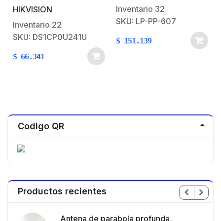
Sin Jack / 24 Puertos /
organizar cable
Inventario
32
HIKVISION
1 Unidad De Rack
SKU: LP-PP-607
Inventario
22
SKU: DS1CP0U241U
$
151.139
$
66.341
Codigo QR
Productos recientes
en
Antena de parabola profunda,