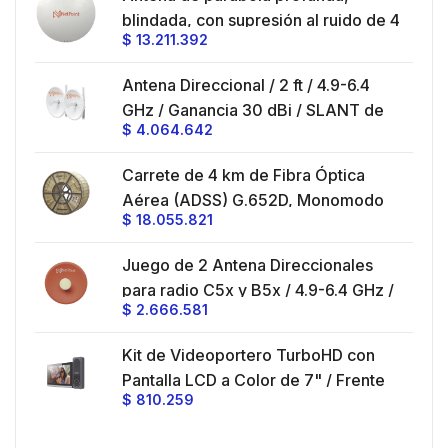
ble
blindada, con supresión al ruido de 4
$
13.211.392
/
ft, 5.9-7.2 GHz, Ganancia 36 dBi con
SLANT de 45 ° y 90 °, ideal para
es
Antena Direccional / 2 ft / 4.9-6.4
hasta 80 km, Conectores N-hembra,
GHz / Ganancia 30 dBi / SLANT de
montaje con alineación milimétrica.
$
4.064.642
45 ° y 90 ° / Conector N-Hembra /
Montaje y jumpers incluidos.
es
Carrete de 4 km de Fibra Óptica
eo
Aérea (ADSS) G.652D, Monomodo
$
18.055.821
V,
de 24 Hilos, Exterior, Span 200,
Loose Tube
Juego de 2 Antena Direccionales
z,
0 cm
para radio C5x y B5x / 4.9-6.4 GHz /
$
2.666.581
Ganancia 27 dBi / Montaje incluido.
 30
Kit de Videoportero TurboHD con
e y
 al
Pantalla LCD a Color de 7" / Frente
$
810.259
ia
de Calle para Exterior de
Policarbonato / 720p (1 Megapíxel