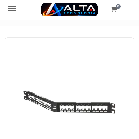
0
Menú