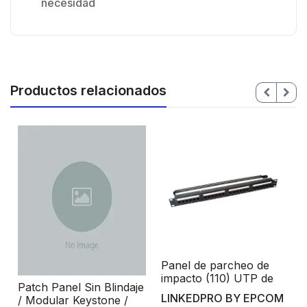
necesidad
Productos relacionados
0
Panel de parcheo de
impacto (110) UTP de
Patch Panel Sin Blindaje
24 puertos Cat6, 19in,
LINKEDPRO BY EPCOM
/ Modular Keystone /
con barra para