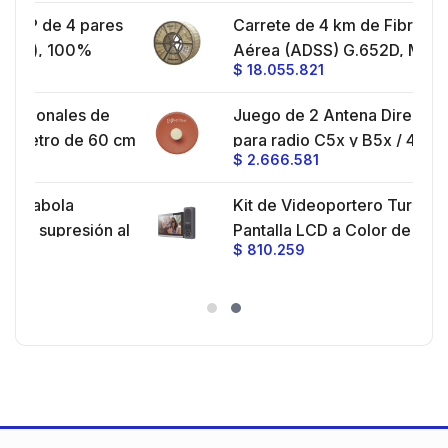
Montaje y jumpers incluidos.
ares
Carrete de 4 km de Fibra Óptica
ideo
Aérea (ADSS) G.652D, Monomodo
$
18.055.821
 UV,
de 24 Hilos, Exterior, Span 200,
Loose Tube
de
Juego de 2 Antena Direccionales
oz,
60 cm
para radio C5x y B5x / 4.9-6.4 GHz /
$
2.666.581
/
Ganancia 27 dBi / Montaje incluido.
ra 30
Kit de Videoportero TurboHD con
aje y
ón al
Pantalla LCD a Color de 7" / Frente
$
810.259
ncia
de Calle para Exterior de
°,
Policarbonato / 720p (1 Megapíxel
ores
)130° de Visión (Gran Angular)
ión