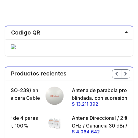
Codigo QR
Productos recientes
 en
Antena de parabola profunda,
Cable
blindada, con supresión al ruido de 4
$
13.211.392
a/
ft, 5.9-7.2 GHz, Ganancia 36 dBi con
SLANT de 45 ° y 90 °, ideal para
ares
Antena Direccional / 2 ft / 4.9-6.4
hasta 80 km, Conectores N-hembra,
GHz / Ganancia 30 dBi / SLANT de
montaje con alineación milimétrica.
$
4.064.642
24
45 ° y 90 ° / Conector N-Hembra /