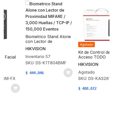
Biometrico Stand Alone
con Lector de
Agotado
Proximidad MIFARE /
HIKVISION
3,000 Huellas / TCP-IP
Kit de Control de
/ 150,000 Eventos
Inventario
57
Acceso TODO
INCLUIDO con Lector
SKU: DS-K1T804BMF
HIKVISION
5
de Huellas y Tarjetas
ta
compatible con App
Agotado
$
444.846
HIKConnect / Incluye
SKU: DS-KAS261/AAC
s
Electroimán Botón de
Salida y Montajes Z y L
$
488.872
para imán (DS-K1T804)