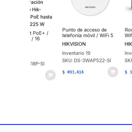
Punto de acceso de
Router Inalámbr
it PoE+ /
telefonía móvil / WiFi 5
Wifi 6 / Hasta 1
e / 16
Mbps / Doble 
HIKVISION
HIKVISION
100/1000
(2.4 GHz y 5 GH
 2 puertos
Puertos 1000 M
Inventario
19
Inventario
3
uración
Antenas Omnidi
SKU: DS-3WAP522-SI
SKU: DS-3WR3
e Hik-
/ Interior / Be
518P-SI
/ PoE hasta
Optimizado
/ 225 W
$
493.414
$
303.925