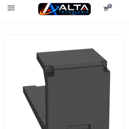
0
Menú