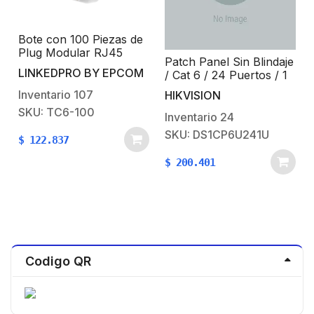
Bote con 100 Piezas de
Plug Modular RJ45
Patch Panel Sin Blindaje
Cat6 sin blindaje,
LINKEDPRO BY EPCOM
/ Cat 6 / 24 Puertos / 1
chapado de oro a 30
Unidad De Rack
micras para durabilidad
Inventario
107
HIKVISION
extrema
C
SKU: TC6-100
Inventario
24
SKU: DS1CP6U241U
$
122.837
$
200.401
Codigo QR