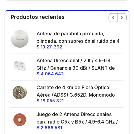
Productos recientes
en
Antena de parabola profunda,
ble
blindada, con supresión al ruido de 4
$
13.211.392
/
ft, 5.9-7.2 GHz, Ganancia 36 dBi con
SLANT de 45 ° y 90 °, ideal para
es
Antena Direccional / 2 ft / 4.9-6.4
hasta 80 km, Conectores N-hembra,
GHz / Ganancia 30 dBi / SLANT de
montaje con alineación milimétrica.
$
4.064.642
45 ° y 90 ° / Conector N-Hembra /
Montaje y jumpers incluidos.
es
Carrete de 4 km de Fibra Óptica
eo
Aérea (ADSS) G.652D, Monomodo
$
18.055.821
V,
de 24 Hilos, Exterior, Span 200,
Loose Tube
Juego de 2 Antena Direccionales
z,
0 cm
para radio C5x y B5x / 4.9-6.4 GHz /
$
2.666.581
Ganancia 27 dBi / Montaje incluido.