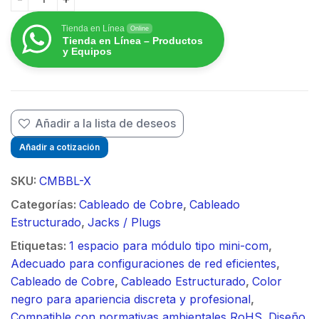
Módulo de tapa ciega (Inserto Ciego), Mini-Com, Colo
Tienda en Línea
Online
Tienda en Línea – Productos
y Equipos
Añadir a la lista de deseos
Añadir a cotización
SKU:
CMBBL-X
Categorías:
Cableado de Cobre
,
Cableado
Estructurado
,
Jacks / Plugs
Etiquetas:
1 espacio para módulo tipo mini-com
,
Adecuado para configuraciones de red eficientes
,
Cableado de Cobre
,
Cableado Estructurado
,
Color
negro para apariencia discreta y profesional
,
Compatible con normativas ambientales RoHS
,
Diseño