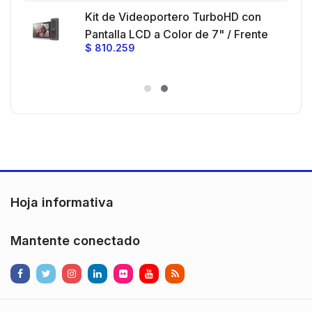
 30
Kit de Videoportero TurboHD con
e y
 al
Pantalla LCD a Color de 7" / Frente
$
810.259
ia
de Calle para Exterior de
Policarbonato / 720p (1 Megapíxel
es
)130° de Visión (Gran Angular)
n
Hoja informativa
Mantente conectado