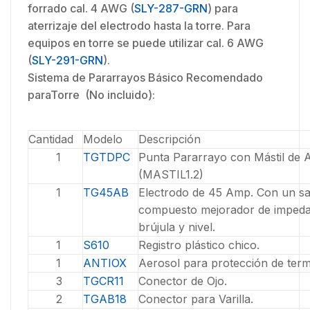
forrado cal. 4 AWG (
SLY-287-GRN
) para
aterrizaje del electrodo hasta la torre. Para
equipos en torre se puede utilizar cal. 6 AWG
(
SLY-291-GRN
).
Sistema de Pararrayos Básico Recomendado
paraTorre (No incluido):
Cantidad
Modelo
Descripción
1
TGTDPC
Punta Pararrayo con Mástil de 
(MASTIL1.2)
1
TG45AB
Electrodo de 45 Amp. Con un s
compuesto mejorador de imped
brújula y nivel.
1
S610
Registro plástico chico.
1
ANTIOX
Aerosol para protección de term
3
TGCR11
Conector de Ojo.
2
TGAB18
Conector para Varilla.