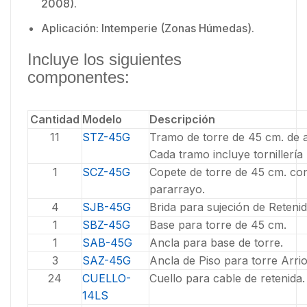
2008).
Aplicación: Intemperie (Zonas Húmedas).
Incluye los siguientes
componentes:
Cantidad
Modelo
Descripción
11
STZ-45G
Tramo de torre de 45 cm. de 
Cada tramo incluye tornillerí
1
SCZ-45G
Copete de torre de 45 cm. co
pararrayo.
4
SJB-45G
Brida para sujeción de Retenid
1
SBZ-45G
Base para torre de 45 cm.
1
SAB-45G
Ancla para base de torre.
3
SAZ-45G
Ancla de Piso para torre Arri
24
CUELLO-
Cuello para cable de retenida.
14LS