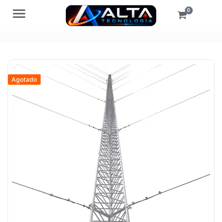
0
Menú
Agotado