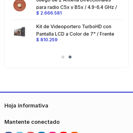
z,
0 cm
para radio C5x y B5x / 4.9-6.4 GHz /
$
2.666.581
Ganancia 27 dBi / Montaje incluido.
 30
Kit de Videoportero TurboHD con
e y
 al
Pantalla LCD a Color de 7" / Frente
$
810.259
ia
de Calle para Exterior de
Policarbonato / 720p (1 Megapíxel
es
)130° de Visión (Gran Angular)
n
Hoja informativa
Mantente conectado