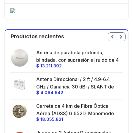
Productos recientes
en
Antena de parabola profunda,
ble
blindada, con supresión al ruido de 4
$
13.211.392
/
ft, 5.9-7.2 GHz, Ganancia 36 dBi con
SLANT de 45 ° y 90 °, ideal para
es
Antena Direccional / 2 ft / 4.9-6.4
hasta 80 km, Conectores N-hembra,
GHz / Ganancia 30 dBi / SLANT de
montaje con alineación milimétrica.
$
4.064.642
45 ° y 90 ° / Conector N-Hembra /
Montaje y jumpers incluidos.
es
Carrete de 4 km de Fibra Óptica
eo
Aérea (ADSS) G.652D, Monomodo
$
18.055.821
V,
de 24 Hilos, Exterior, Span 200,
Loose Tube
Juego de 2 Antena Direccionales