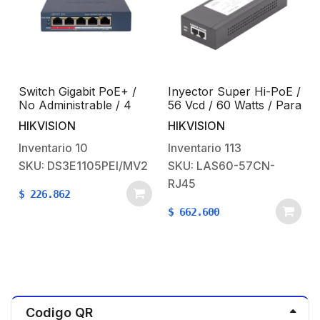
Switch Gigabit PoE+ /
Inyector Super Hi-PoE /
No Administrable / 4
56 Vcd / 60 Watts / Para
Puertos 10/100/ Mbps
Domos HIKVISION PTZ
HIKVISION
HIKVISION
PoE+ / 1 Puerto 10/100
/ IP (-AE / DE) /
Mbps Uplink / 35 W
Soporta 802.3 af / at
Inventario
10
Inventario
113
SKU: DS3E1105PEI/MV2
SKU: LAS60-57CN-
RJ45
$
226.862
$
662.600
Codigo QR