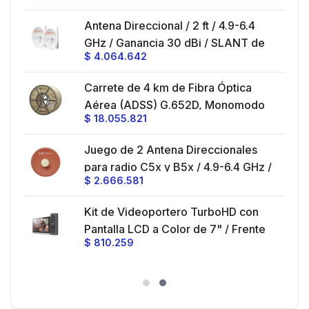
SLANT de 45 ° y 90 °, ideal para
es
Antena Direccional / 2 ft / 4.9-6.4
hasta 80 km, Conectores N-hembra,
GHz / Ganancia 30 dBi / SLANT de
montaje con alineación milimétrica.
$
4.064.642
45 ° y 90 ° / Conector N-Hembra /
Montaje y jumpers incluidos.
es
Carrete de 4 km de Fibra Óptica
eo
Aérea (ADSS) G.652D, Monomodo
$
18.055.821
V,
de 24 Hilos, Exterior, Span 200,
Loose Tube
Juego de 2 Antena Direccionales
z,
0 cm
para radio C5x y B5x / 4.9-6.4 GHz /
$
2.666.581
Ganancia 27 dBi / Montaje incluido.
 30
Kit de Videoportero TurboHD con
e y
 al
Pantalla LCD a Color de 7" / Frente
$
810.259
ia
de Calle para Exterior de
Policarbonato / 720p (1 Megapíxel
es
)130° de Visión (Gran Angular)
n