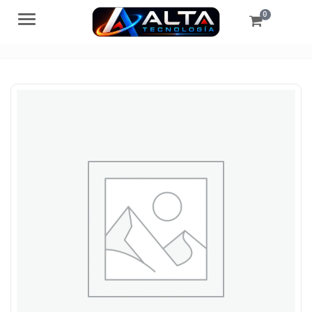
0
Menú