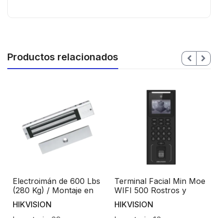
Productos relacionados
Electroimán de 600 Lbs
Terminal Facial Min Moe
(280 Kg) / Montaje en
WIFI 500 Rostros y
Puerta Normal o de
Lector de Tarjetas
HIKVISION
HIKVISION
/
Vidrio / Certificado CE /
MIFARE / Stand Alone /