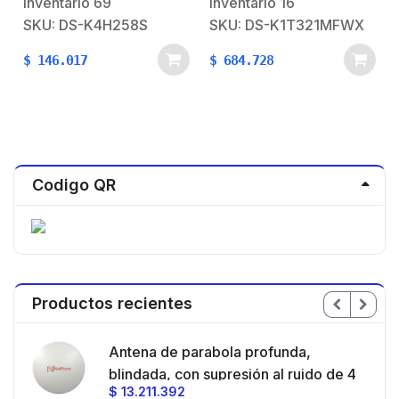
Para Uso en Interior /
3,000 Huellas / 3,000
Inventario
69
Inventario
16
Indicador LED /
Tarjetas
SKU: DS-K4H258S
SKU: DS-K1T321MFWX
Magnetismo Anti-
o
residual
$
146.017
$
684.728
Codigo QR
Productos recientes
en
Antena de parabola profunda,
ble
blindada, con supresión al ruido de 4
$
13.211.392
/
ft, 5.9-7.2 GHz, Ganancia 36 dBi con