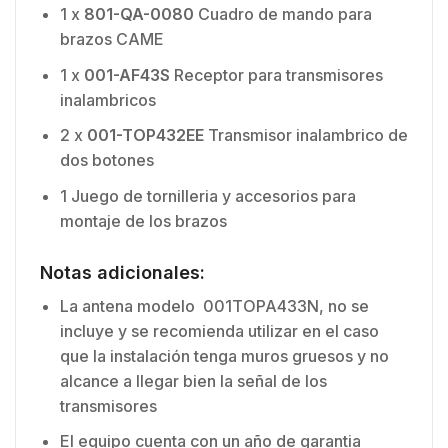
1 x
801-QA-0080
Cuadro de mando para
brazos CAME
1 x
001-AF43S
Receptor para transmisores
inalambricos
2 x
001-TOP432EE
Transmisor inalambrico de
dos botones
1 Juego de tornilleria y accesorios para
montaje de los brazos
Notas adicionales:
La antena modelo 001TOPA433N, no se
incluye y se recomienda utilizar en el caso
que la instalación tenga muros gruesos y no
alcance a llegar bien la señal de los
transmisores
El equipo cuenta con un año de garantia