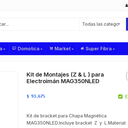
Todas las categorías
a
Domotica
Market
Super Fibra
Kit de Montajes (Z & L ) para
Electroimán MAG350NLED
$
93.675
E
Kit de bracket para Chapa Magnética
MAG350NLED.Incluye bracket Z y L.Material: