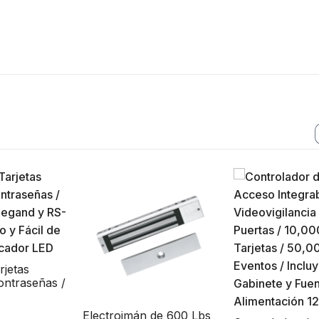
as
aseñas /
nd y
o y Fácil
Electroimán de 600 Lbs