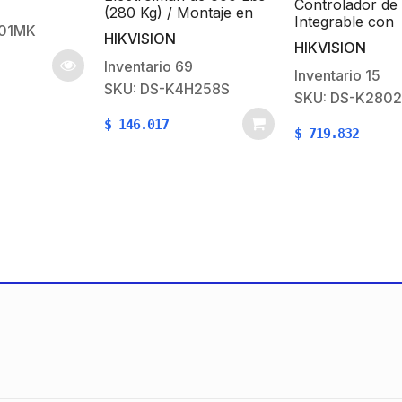
Controlador de Ac
icador
(280 Kg) / Montaje en
Integrable con
Puerta Normal o de
MK
HIKVISION
Videovigilancia / 2
Vidrio / Certificado CE /
HIKVISION
Puertas / 10,000
Para Uso en Interior /
Inventario
69
Tarjetas / 50,000
Inventario
15
Indicador LED /
SKU: DS-K4H258S
Eventos / Incluye
Magnetismo Anti-
SKU: DS-K2802
Gabinete y Fuente 
residual
Alimentación 12VC
$
146.017
$
719.832