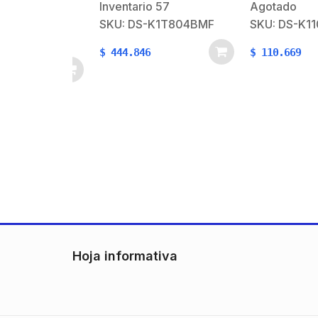
150,000 Eventos
de Utilizar / Ind
Inventario
57
Agotado
 / Frente
LED
5 / Soporta
8
SKU: DS-K1T804BMF
SKU: DS-K1101
r
03P(C)
$
444.846
$
110.669
Hoja informativa