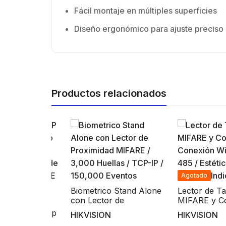
Fácil montaje en múltiples superficies
Diseño ergonómico para ajuste preciso
Productos relacionados
Agotado
Biometrico Stand Alone
Lector de Tarjet
con Lector de
MIFARE y Contr
portero IP
Proximidad MIFARE /
Conexión Wiega
amada a App
HIKVISION
HIKVISION
3,000 Huellas / TCP-IP /
RS-485 / Estétic
one