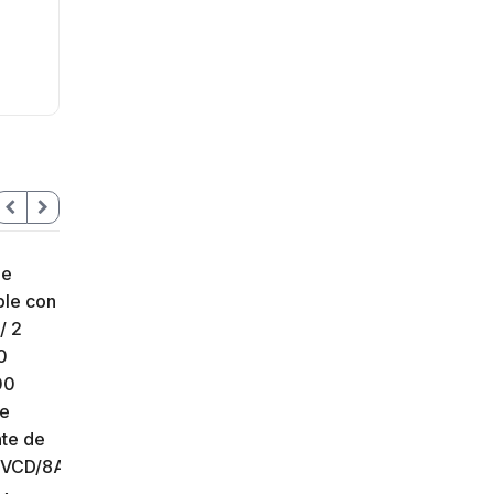
Base de 2 Espacios para
EMPOTRAR Módulos de
Videoporteros Hikvision
HIKVISION
Inventario
40