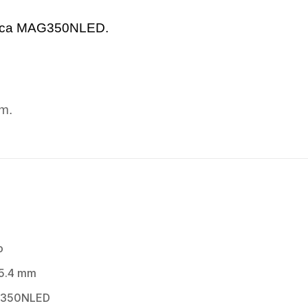
ética MAG350NLED.
m.
o
25.4 mm
AG350NLED