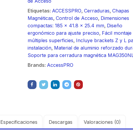
de Acceso
/ Ideal para
90 ° 
o
Vide
sión al ruido
Color de 7" /
supre
m / Conector
30 k
Etiquetas:
ACCESSPRO
,
Cerraduras
,
Chapas
ft, 5.9-7.2
Frente de Calle
de 4 f
mbra /
N-He
Magnéticas
,
Control de Acceso
,
Dimensiones
 Ganancia 36
para Exterior de
GHz,
aje y jumpers
Monta
compactas: 185 x 41.8 x 25.4 mm
,
Diseño
con SLANT de
Policarbonato /
dBi 
idos.
inclu
ergonómico para ajuste preciso
,
Fácil montaje
y 90 °, ideal
720p (1 Megapíxel
45 ° 
múltiples superficies
,
Incluye brackets Z y L p
 hasta 80 km,
)130° de Visión
para 
instalación
,
Material de aluminio reforzado du
ctores N-
(Gran Angular)
Cone
Soporte para cerradura magnética MAG350N
ra, montaje
hemb
Brands:
AccessPRO
alineación
con a
étrica.
milim
Especificaciones
Descargas
Valoraciones (0)