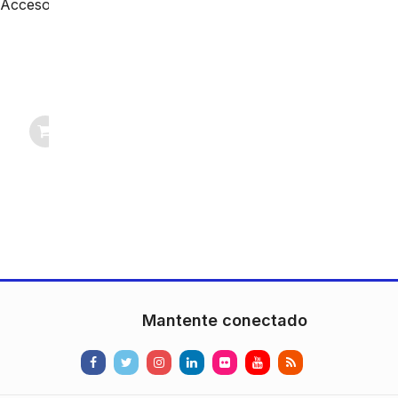
ceso
SKU: DS-KD-ACF2
$
147.605
de
D/8A
Mantente conectado