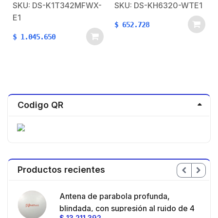
lectura de rostro /
Llamada Entre
SKU: DS-K1T342MFWX-
SKU: DS-KH6320-WTE1
Soporta P2P Hik-
Monitores / Audio de
E1
Connect / 1,500 Rostros
dos vías / Policarbonato
$
652.728
/ 3,000 Huellas /
$
1.045.650
Videoportero / POE.
Codigo QR
Productos recientes
en
Antena de parabola profunda,
ble
blindada, con supresión al ruido de 4
$
13.211.392