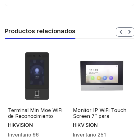
Productos relacionados
Terminal Min Moe WiFi
Monitor IP WiFi Touch
de Reconocimiento
Screen 7″ para
S
Facial y Huella con
Videoportero IP / Vídeo
HIKVISION
HIKVISION
lector MIFARE / Exterior
en Vivo / PoE Estándar /
IP65 / Hasta 1.5 mts en
Apertura Remota /
Inventario
96
Inventario
251