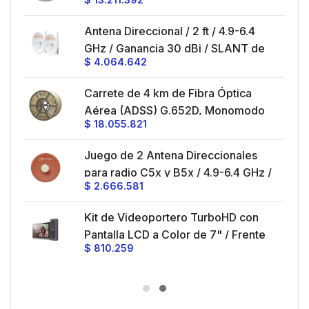
/
ft, 5.9-7.2 GHz, Ganancia 36 dBi con
SLANT de 45 ° y 90 °, ideal para
es
Antena Direccional / 2 ft / 4.9-6.4
hasta 80 km, Conectores N-hembra,
GHz / Ganancia 30 dBi / SLANT de
montaje con alineación milimétrica.
$
4.064.642
45 ° y 90 ° / Conector N-Hembra /
Montaje y jumpers incluidos.
es
Carrete de 4 km de Fibra Óptica
eo
Aérea (ADSS) G.652D, Monomodo
$
18.055.821
V,
de 24 Hilos, Exterior, Span 200,
Loose Tube
Juego de 2 Antena Direccionales
z,
0 cm
para radio C5x y B5x / 4.9-6.4 GHz /
$
2.666.581
Ganancia 27 dBi / Montaje incluido.
 30
Kit de Videoportero TurboHD con
e y
 al
Pantalla LCD a Color de 7" / Frente
$
810.259
ia
de Calle para Exterior de
Policarbonato / 720p (1 Megapíxel
es
)130° de Visión (Gran Angular)
n