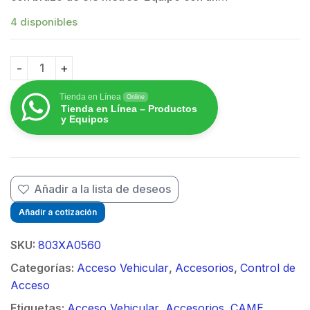
4 disponibles
Kit de Articulación para Mástil 803XA-0050 de la Barr
Tienda en Línea
Online
Tienda en Línea – Productos
y Equipos
Añadir a la lista de deseos
Añadir a cotización
SKU:
803XA0560
Categorías:
Acceso Vehicular
,
Accesorios
,
Control de
Acceso
Etiquetas:
Acceso Vehicular
,
Accesorios
,
CAME
,