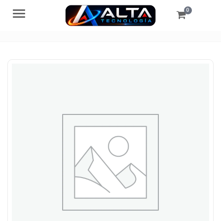
0
Menú