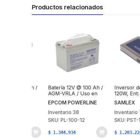
Productos relacionados
@ 200 Ah /
Batería 12V @ 100 Ah /
Inversor de cor
 Uso en
AGM-VRLA / Uso en
120W, Ent: 12 Vc
otovoltaica
Aplicación Fotovoltaica
120 Vca, de Us
ERLINE
EPCOM POWERLINE
SAMLEX
Tipo
/Terminales Tipo
para Domos PT
X M6
Tornillo HEX M6
0
Inventario
38
Inventario
1
-12
SKU: PL-100-12
SKU: PST-120-1
$
1.344.934
$
1.203.224