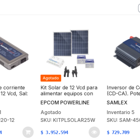
Agotado
riente
Kit Solar de 12 Vcd para
Inversor de Corrie
d, Sal:
alimentar equipos con
(CD-CA). Potencia
o 24/7
consumo de 25W /NO
Nominal 450 W,
EPCOM POWERLINE
SAMLEX
Z
INCLUYE CONECTORES
Ent:12Vcd, Sal: 115
MC4
60 Hz
Agotado
Inventario
5
2
SKU: KITPLSOLAR25W
SKU: SAM-450-12
$
3.952.594
$
729.709