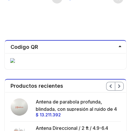
Codigo QR
Productos recientes
en
Antena de parabola profunda,
ble
blindada, con supresión al ruido de 4
$
13.211.392
/
ft, 5.9-7.2 GHz, Ganancia 36 dBi con
SLANT de 45 ° y 90 °, ideal para
es
Antena Direccional / 2 ft / 4.9-6.4
hasta 80 km, Conectores N-hembra,