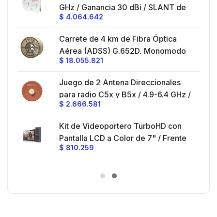
GHz / Ganancia 30 dBi / SLANT de
montaje con alineación milimétrica.
$
4.064.642
45 ° y 90 ° / Conector N-Hembra /
Montaje y jumpers incluidos.
es
Carrete de 4 km de Fibra Óptica
eo
Aérea (ADSS) G.652D, Monomodo
$
18.055.821
V,
de 24 Hilos, Exterior, Span 200,
Loose Tube
Juego de 2 Antena Direccionales
z,
0 cm
para radio C5x y B5x / 4.9-6.4 GHz /
$
2.666.581
Ganancia 27 dBi / Montaje incluido.
 30
Kit de Videoportero TurboHD con
e y
 al
Pantalla LCD a Color de 7" / Frente
$
810.259
ia
de Calle para Exterior de
Policarbonato / 720p (1 Megapíxel
es
)130° de Visión (Gran Angular)
n