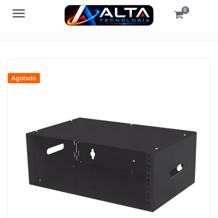
0
Menú
Agotado