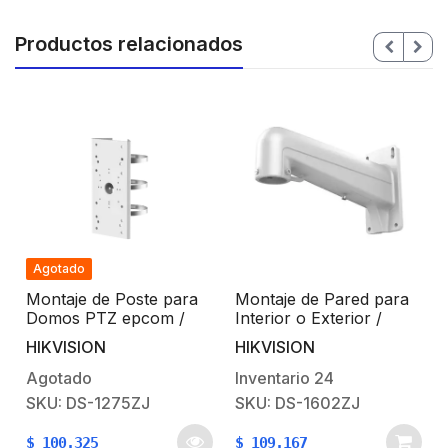
Productos relacionados
Agotado
Montaje de Poste para
Montaje de Pared para
Domos PTZ epcom /
Interior o Exterior /
HIKVISION
Compatible con Domos
HIKVISION
HIKVISION
/
PTZ HikVision /
Resistente al agua
Agotado
Inventario
24
SKU: DS-1275ZJ
SKU: DS-1602ZJ
R
$
100.325
$
109.167