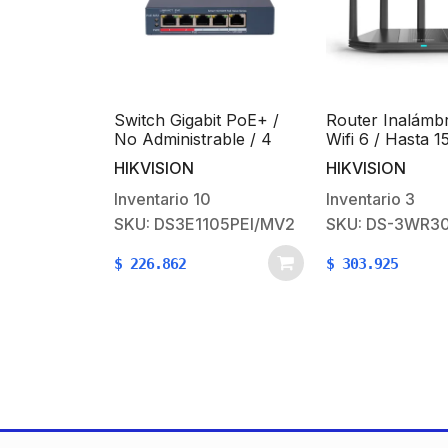
er Hi-PoE /
Switch Gigabit PoE+ /
Router Inalámbr
Watts / Para
No Administrable / 4
Wifi 6 / Hasta 1
ISION PTZ
Puertos 10/100/ Mbps
Mbps / Doble 
HIKVISION
HIKVISION
E) / Soporta
PoE+ / 1 Puerto 10/100
(2.4 GHz y 5 GH
Mbps Uplink / 35 W
Puertos 1000 M
3
Inventario
10
Inventario
3
Antenas Omnidi
-57CN-RJ45
SKU: DS3E1105PEI/MV2
SKU: DS-3WR3
/ Interior / Be
Optimizado
$
226.862
$
303.925