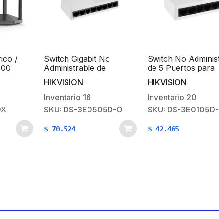
ico /
Switch Gigabit No
Switch No Administ
500
Administrable de
de 5 Puertos para
Banda AC
Escritorio con 5 puertos
Escritorio / Fast
HIKVISION
HIKVISION
z) / 4
10 / 100 / 1000 Mbps /
Ethernet 10 / 100 
bps / 4
Diseño Compacto y
Diseño Compacto 
Inventario
16
Inventario
20
reccional
Estetico
Estetico
0X
SKU: DS-3E0505D-O
SKU: DS-3E0105D
amforming
$
70.524
$
42.465