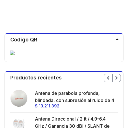
Codigo QR
Productos recientes
en
Antena de parabola profunda,
ble
blindada, con supresión al ruido de 4
$
13.211.392
/
ft, 5.9-7.2 GHz, Ganancia 36 dBi con
SLANT de 45 ° y 90 °, ideal para
es
Antena Direccional / 2 ft / 4.9-6.4
hasta 80 km, Conectores N-hembra,
GHz / Ganancia 30 dBi / SLANT de