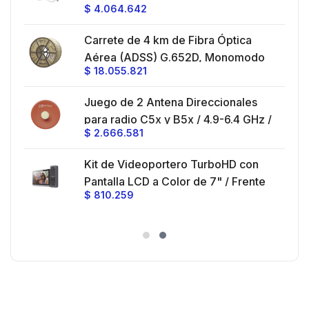
montaje con alineación milimétrica.
$
4.064.642
45 ° y 90 ° / Conector N-Hembra /
Montaje y jumpers incluidos.
es
Carrete de 4 km de Fibra Óptica
eo
Aérea (ADSS) G.652D, Monomodo
$
18.055.821
V,
de 24 Hilos, Exterior, Span 200,
Loose Tube
Juego de 2 Antena Direccionales
z,
0 cm
para radio C5x y B5x / 4.9-6.4 GHz /
$
2.666.581
Ganancia 27 dBi / Montaje incluido.
 30
Kit de Videoportero TurboHD con
e y
 al
Pantalla LCD a Color de 7" / Frente
$
810.259
ia
de Calle para Exterior de
Policarbonato / 720p (1 Megapíxel
es
)130° de Visión (Gran Angular)
n