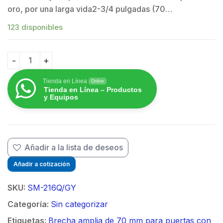
oro, por una larga vida2-3/4 pulgadas (70…
123 disponibles
Contacto Magnético de Montaje en Superficie / Gris / 
Tienda en Línea
Online
Tienda en Línea – Productos
y Equipos
Añadir a la lista de deseos
Añadir a cotización
SKU:
SM-216Q/GY
Categoría:
Sin categorizar
Etiquetas:
Brecha amplia de 70 mm para puertas con