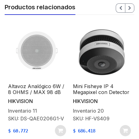
Productos relacionados
Altavoz Analógico 6W /
Mini Fisheye IP 4
8 OHMS / MAX 98 dB
Megapixel con Detector
C
de Humo / Autónomo /
HIKVISION
HIKVISION
Entrada y Salida de
Alarma / 15 mts IR / PoE
Inventario
11
Inventario
20
/ WDR 120 dB / Alarma
SKU: DS-QAE0206G1-V
SKU: HF-VS409
de 85 dB / Onvif /
Batería de respaldo
$
60.772
$
686.418
incluida