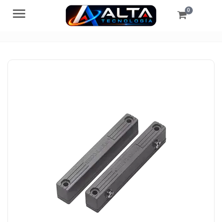
0
Menú