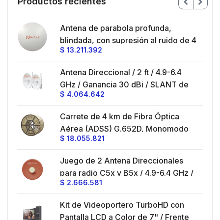
Productos recientes
en
Antena de parabola profunda,
ble
blindada, con supresión al ruido de 4
$
13.211.392
/
ft, 5.9-7.2 GHz, Ganancia 36 dBi con
SLANT de 45 ° y 90 °, ideal para
es
Antena Direccional / 2 ft / 4.9-6.4
hasta 80 km, Conectores N-hembra,
GHz / Ganancia 30 dBi / SLANT de
montaje con alineación milimétrica.
$
4.064.642
45 ° y 90 ° / Conector N-Hembra /
Montaje y jumpers incluidos.
es
Carrete de 4 km de Fibra Óptica
eo
Aérea (ADSS) G.652D, Monomodo
$
18.055.821
V,
de 24 Hilos, Exterior, Span 200,
Loose Tube
Juego de 2 Antena Direccionales
z,
0 cm
para radio C5x y B5x / 4.9-6.4 GHz /
$
2.666.581
Ganancia 27 dBi / Montaje incluido.
 30
Kit de Videoportero TurboHD con
e y
 al
Pantalla LCD a Color de 7" / Frente