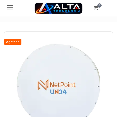
0
Menú
Agotado