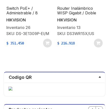
Switch PoE+ /
Router Inalámbrico
Administrable / 8
WISP Gigabit / Doble
Puertos 10/100 Mbps
Banda AC (2.4 GHz y 5
HIKVISION
HIKVISION
PoE+ / 1 Puerto 100
GHz) / Hasta 1501 Mbps
Mbps Uplink / PoE
/ 4 Puertos 10/100/1000
Inventario
26
Inventario
13
hasta 250 metros / 60
Mbps / 4 Antenas
SKU: DS-3E1309P-EI/M
SKU: DS3WR15X/US
W
Externas
Omnidireccional de 5 dBi
$
351.450
$
216.918
/ Interior
Codigo QR