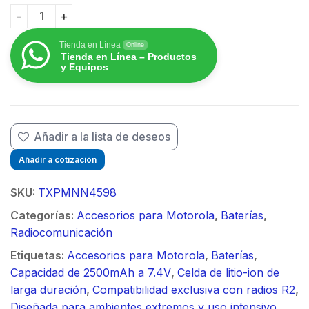
Batería de Li-Ion, 2300mAh para radios Motorola R2 q
Tienda en Línea
Online
Tienda en Línea – Productos
y Equipos
Añadir a la lista de deseos
Añadir a cotización
SKU:
TXPMNN4598
Categorías:
Accesorios para Motorola
,
Baterías
,
Radiocomunicación
Etiquetas:
Accesorios para Motorola
,
Baterías
,
Capacidad de 2500mAh a 7.4V
,
Celda de litio-ion de
larga duración
,
Compatibilidad exclusiva con radios R2
,
Diseñada para ambientes extremos y uso intensivo
,