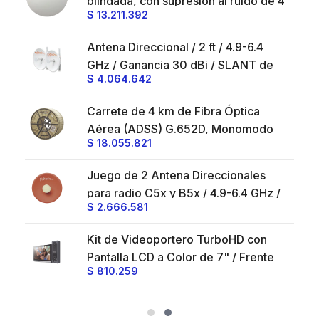
ble
blindada, con supresión al ruido de 4
$
13.211.392
/
ft, 5.9-7.2 GHz, Ganancia 36 dBi con
SLANT de 45 ° y 90 °, ideal para
es
Antena Direccional / 2 ft / 4.9-6.4
hasta 80 km, Conectores N-hembra,
GHz / Ganancia 30 dBi / SLANT de
montaje con alineación milimétrica.
$
4.064.642
45 ° y 90 ° / Conector N-Hembra /
Montaje y jumpers incluidos.
es
Carrete de 4 km de Fibra Óptica
eo
Aérea (ADSS) G.652D, Monomodo
$
18.055.821
V,
de 24 Hilos, Exterior, Span 200,
Loose Tube
Juego de 2 Antena Direccionales
z,
0 cm
para radio C5x y B5x / 4.9-6.4 GHz /
$
2.666.581
Ganancia 27 dBi / Montaje incluido.
 30
Kit de Videoportero TurboHD con
e y
 al
Pantalla LCD a Color de 7" / Frente
$
810.259
ia
de Calle para Exterior de
Policarbonato / 720p (1 Megapíxel
es
)130° de Visión (Gran Angular)