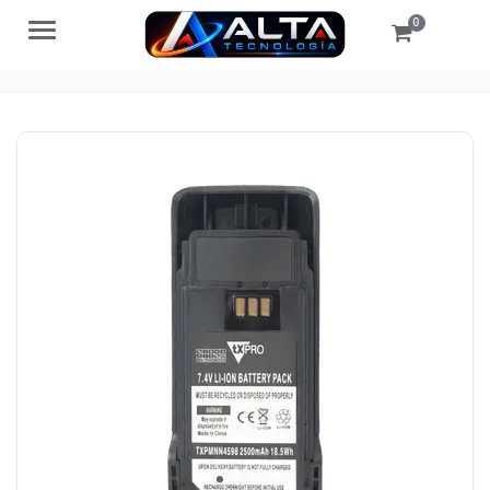
0
Menú