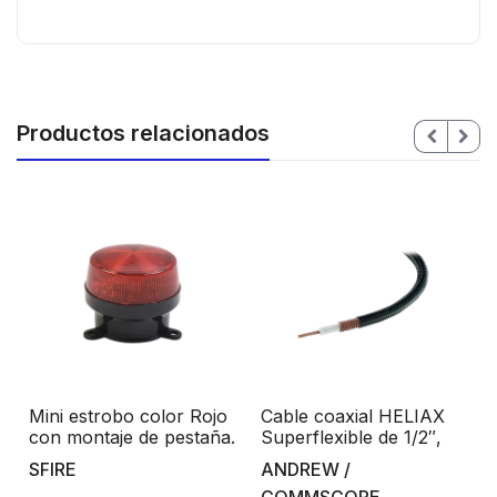
Productos relacionados
-
Mini estrobo color Rojo
Cable coaxial HELIAX
con montaje de pestaña.
Superflexible de 1/2″,
cobre corrugado,
SFIRE
ANDREW /
blindado, 50 Ohms