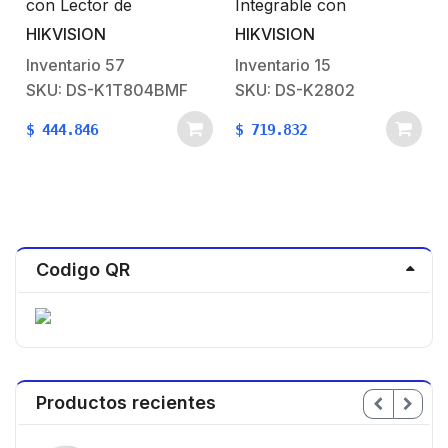
con Lector de
Integrable con
Proximidad MIFARE /
Videovigilancia / 2
HIKVISION
HIKVISION
3,000 Huellas / TCP-IP
Puertas / 10,000
/ 150,000 Eventos
Tarjetas / 50,000
Inventario
57
Inventario
15
Eventos / Incluye
SKU: DS-K1T804BMF
SKU: DS-K2802
Gabinete y Fuente de
Alimentación 12VCD/8A
$
444.846
$
719.832
Codigo QR
Productos recientes