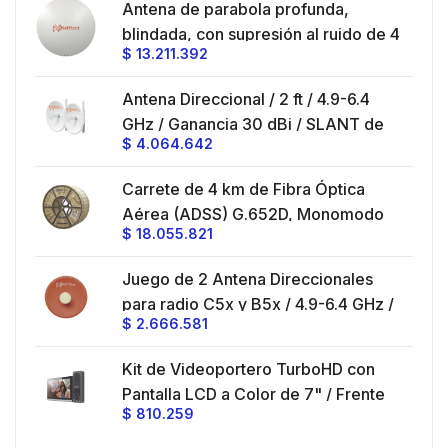
en
Antena de parabola profunda,
ble
blindada, con supresión al ruido de 4
$
13.211.392
/
ft, 5.9-7.2 GHz, Ganancia 36 dBi con
SLANT de 45 ° y 90 °, ideal para
es
Antena Direccional / 2 ft / 4.9-6.4
hasta 80 km, Conectores N-hembra,
GHz / Ganancia 30 dBi / SLANT de
montaje con alineación milimétrica.
$
4.064.642
45 ° y 90 ° / Conector N-Hembra /
Montaje y jumpers incluidos.
es
Carrete de 4 km de Fibra Óptica
eo
Aérea (ADSS) G.652D, Monomodo
$
18.055.821
V,
de 24 Hilos, Exterior, Span 200,
Loose Tube
Juego de 2 Antena Direccionales
z,
0 cm
para radio C5x y B5x / 4.9-6.4 GHz /
$
2.666.581
Ganancia 27 dBi / Montaje incluido.
 30
Kit de Videoportero TurboHD con
e y
 al
Pantalla LCD a Color de 7" / Frente
$
810.259
ia
de Calle para Exterior de
Policarbonato / 720p (1 Megapíxel