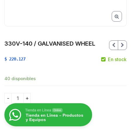
330V-140 / GALVANISED WHEEL
$
220.127
En stock
40 disponibles
$
$
330V-140 / GALVANISED WHEEL quantity
Tienda en Línea
Online
Tienda en Línea – Productos
y Equipos