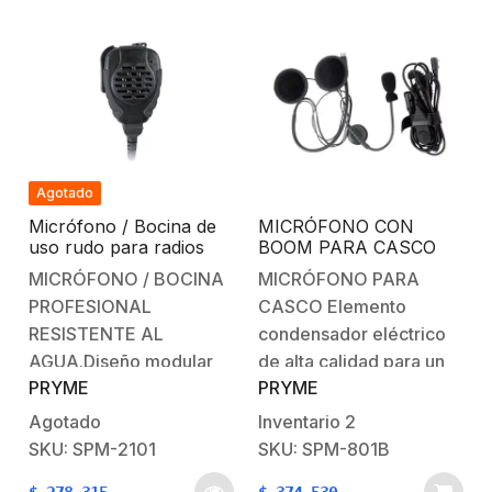
Agotado
Micrófono / Bocina de
MICRÓFONO CON
uso rudo para radios
BOOM PARA CASCO
KENWOOD TK2000/
ABIERTO P/ RADIOS
MICRÓFONO / BOCINA
MICRÓFONO PARA
3000/ 2360 / 3360/
KENWOOD Serie G
PROFESIONAL
CASCO Elemento
2302 / 2170/ 2312 /
TK260/ 270/ 272/ 372/
2402 / NX220 / NX240
2202/ 2160/ 3230/
RESISTENTE AL
condensador eléctrico
/ TKD240
2102G/ 2202L/ 2212L/
AGUA.Diseño modular
de alta calidad para un
2170/ 2360/ 2302/ 2312/
PRYME
PRYME
que permite intercambio
excelente audio. Fácil
2000/ 2402/ NX220/
NX240/ TKD240.
de cables dañados en
de instalar, no requiere
Agotado
Inventario
2
campo. Entrada de jack
perforar el casco.
SKU: SPM-2101
SKU: SPM-801B
para conectar un
Disponible para casco