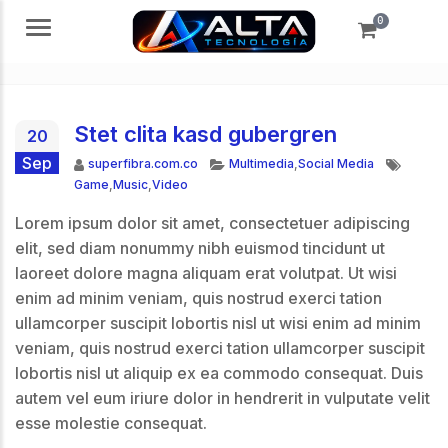
0
Menú
Stet clita kasd gubergren
20
Sep
Autor
Categorías
Etiquet
superfibra.com.co
Multimedia
,
Social Media
Game
,
Music
,
Video
Lorem ipsum dolor sit amet, consectetuer adipiscing
elit, sed diam nonummy nibh euismod tincidunt ut
laoreet dolore magna aliquam erat volutpat. Ut wisi
enim ad minim veniam, quis nostrud exerci tation
ullamcorper suscipit lobortis nisl ut wisi enim ad minim
veniam, quis nostrud exerci tation ullamcorper suscipit
lobortis nisl ut aliquip ex ea commodo consequat. Duis
autem vel eum iriure dolor in hendrerit in vulputate velit
esse molestie consequat.