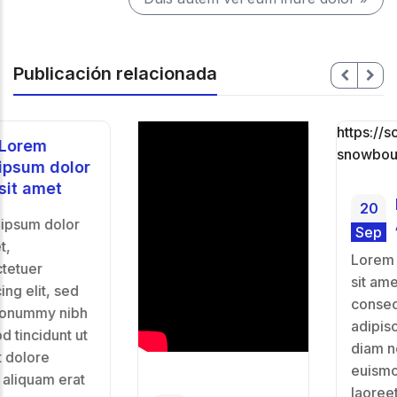
Publicación relacionada
https://soundcloud.co
snowbound-2
r
Post Format
20
Audio
Sep
Lorem ipsum dolor
sit amet,
consectetuer
adipiscing elit, sed
diam nonummy nibh
euismod tincidunt ut
laoreet dolore