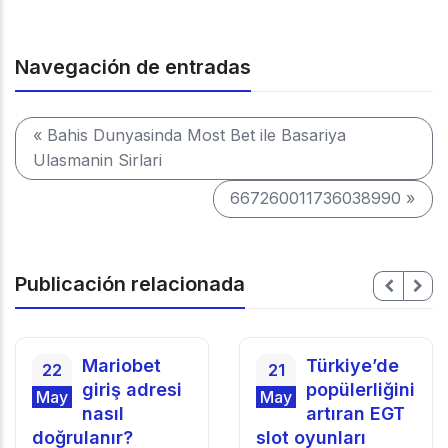
Navegación de entradas
« Bahis Dunyasinda Most Bet ile Basariya
Ulasmanin Sirlari
667260011736038990 »
Publicación relacionada
Mariobet
Türkiye’de
22
21
giriş adresi
popülerliğini
May
May
nasıl
artıran EGT
doğrulanır?
slot oyunları