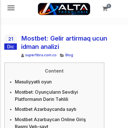
0
Menú
Mostbet: Gelir artirmaq ucun
21
idman analizi
Dic
Autor
Categorías
superfibra.com.co
Blog
Content
Məsuliyyətli oyun
Mostbet: Oyunçuların Sevdiyi
Platformanın Dərin Təhlili
Mostbet Azərbaycanda saytı
Mostbet Azərbaycan Online Giriş
Rəsmi Veb-sayt