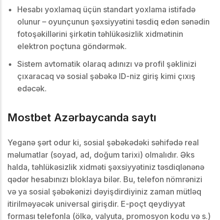
Hesabı yoxlamaq üçün standart yoxlama istifadə
olunur – oyunçunun şəxsiyyətini təsdiq edən sənədin
fotoşəkillərini şirkətin təhlükəsizlik xidmətinin
elektron poçtuna göndərmək.
Sistem avtomatik olaraq adınızı və profil şəklinizi
çıxaracaq və sosial şəbəkə ID-niz giriş kimi çıxış
edəcək.
Mostbet Azərbaycanda saytı
Yeganə şərt odur ki, sosial şəbəkədəki səhifədə real
məlumatlar (soyad, ad, doğum tarixi) olmalıdır. Əks
halda, təhlükəsizlik xidməti şəxsiyyətiniz təsdiqlənənə
qədər hesabınızı bloklaya bilər. Bu, telefon nömrənizi
və ya sosial şəbəkənizi dəyişdirdiyiniz zaman mütləq
itirilməyəcək universal girişdir. E-poçt qeydiyyat
forması telefonla (ölkə, valyuta, promosyon kodu və s.)