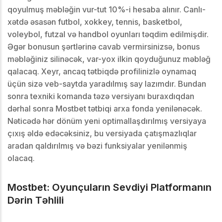
qoyulmuş məbləğin vur-tut 10%-i hesaba alınır. Canlı-
xətdə əsasən futbol, xokkey, tennis, basketbol,
voleybol, futzal və handbol oyunları təqdim edilmişdir.
Əgər bonusun şərtlərinə cavab vermirsinizsə, bonus
məbləğiniz silinəcək, var-yox ilkin qoyduğunuz məbləğ
qalacaq. Xeyr, ancaq tətbiqdə profilinizlə oynamaq
üçün sizə veb-saytda yaradılmış say lazımdır. Bundan
sonra texniki komanda təzə versiyanı buraxdıqdan
dərhal sonra Mostbet tətbiqi arxa fonda yenilənəcək.
Nəticədə hər dönüm yeni optimallaşdırılmış versiyaya
çıxış əldə edəcəksiniz, bu versiyada çatışmazlıqlar
aradan qaldırılmış və bəzi funksiyalar yenilənmiş
olacaq.
Mostbet: Oyunçuların Sevdiyi Platformanın
Dərin Təhlili