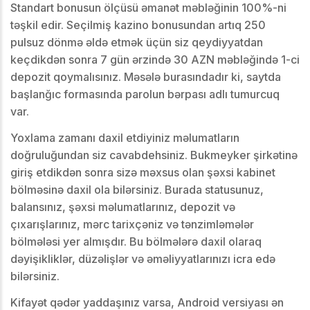
Standart bonusun ölçüsü əmanət məbləğinin 100%-ni
təşkil edir. Seçilmiş kazino bonusundan artıq 250
pulsuz dönmə əldə etmək üçün siz qeydiyyatdan
keçdikdən sonra 7 gün ərzində 30 AZN məbləğində 1-ci
depozit qoymalısınız. Məsələ burasındadır ki, saytda
başlanğıc formasında parolun bərpası adlı tumurcuq
var.
Yoxlama zamanı daxil etdiyiniz məlumatların
doğruluğundan siz cavabdehsiniz. Bukmeyker şirkətinə
giriş etdikdən sonra sizə məxsus olan şəxsi kabinet
bölməsinə daxil ola bilərsiniz. Burada statusunuz,
balansınız, şəxsi məlumatlarınız, depozit və
çıxarışlarınız, mərc tarixçəniz və tənzimləmələr
bölmələsi yer almışdır. Bu bölmələrə daxil olaraq
dəyişikliklər, düzəlişlər və əməliyyatlarınızı icra edə
bilərsiniz.
Kifayət qədər yaddaşınız varsa, Android versiyası ən