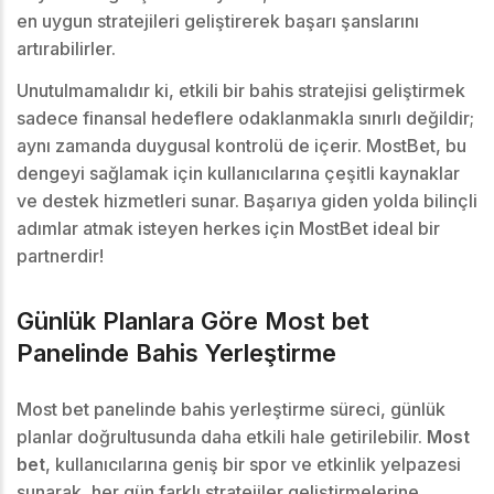
en uygun stratejileri geliştirerek başarı şanslarını
artırabilirler.
Unutulmamalıdır ki, etkili bir bahis stratejisi geliştirmek
sadece finansal hedeflere odaklanmakla sınırlı değildir;
aynı zamanda duygusal kontrolü de içerir. MostBet, bu
dengeyi sağlamak için kullanıcılarına çeşitli kaynaklar
ve destek hizmetleri sunar. Başarıya giden yolda bilinçli
adımlar atmak isteyen herkes için MostBet ideal bir
partnerdir!
Günlük Planlara Göre Most bet
Panelinde Bahis Yerleştirme
Most bet panelinde bahis yerleştirme süreci, günlük
planlar doğrultusunda daha etkili hale getirilebilir.
Most
bet
, kullanıcılarına geniş bir spor ve etkinlik yelpazesi
sunarak, her gün farklı stratejiler geliştirmelerine