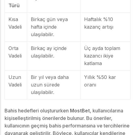
Türü
Kısa
Birkaç gün veya
Haftalık %10
Vadeli
hafta içinde
kazanç artışı
ulaşılabilir.
Orta
Birkaç ay içinde
Üç ayda toplam
Vadeli
ulaşılabilir.
kazancı ikiye
katlama
Uzun
Bir yıl veya daha
Yıllık %50 kar
Vadeli
uzun sürede
oranı
ulaşılabilir.
Bahis hedefleri oluştururken
MostBet
, kullanıcılarına
kişiselleştirilmiş önerilerde bulunur. Bu öneriler,
kullanıcının geçmiş bahis performansına ve tercihlerine
dayanarak geliştirilir. Böylece, kullanıcılar kendilerine