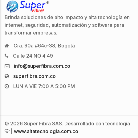
Brinda soluciones de alto impacto y alta tecnología en
internet, seguridad, automatización y software para
transformar empresas.
Cra. 90a #64c-38, Bogotá
Calle 24 NO 4 49
info@superfibra.com.co
superfibra.com.co
LUN A VIE 7:00 A 5:00 PM
© 2026 Super Fibra SAS. Desarrollado con tecnología
💡 |
www.altatecnologia.com.co