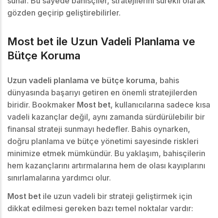
sunar. Bu sayede bahisçiler, stratejilerini sürekli olarak
gözden geçirip geliştirebilirler.
Most bet ile Uzun Vadeli Planlama ve
Bütçe Koruma
Uzun vadeli planlama ve bütçe koruma
, bahis
dünyasında başarıyı getiren en önemli stratejilerden
biridir. Bookmaker
Most bet
, kullanıcılarına sadece kısa
vadeli kazançlar değil, aynı zamanda sürdürülebilir bir
finansal strateji sunmayı hedefler. Bahis oynarken,
doğru planlama ve bütçe yönetimi sayesinde riskleri
minimize etmek mümkündür. Bu yaklaşım, bahisçilerin
hem kazançlarını artırmalarına hem de olası kayıplarını
sınırlamalarına yardımcı olur.
Most bet
ile uzun vadeli bir strateji geliştirmek için
dikkat edilmesi gereken bazı temel noktalar vardır: