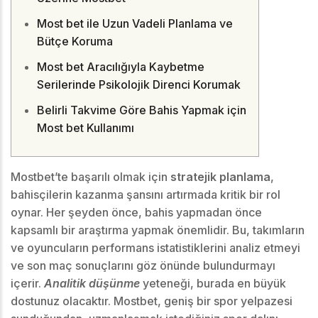
Most bet ile Uzun Vadeli Planlama ve
Bütçe Koruma
Most bet Aracılığıyla Kaybetme
Serilerinde Psikolojik Direnci Korumak
Belirli Takvime Göre Bahis Yapmak için
Most bet Kullanımı
Mostbet’te başarılı olmak için
stratejik planlama
,
bahisçilerin kazanma şansını artırmada kritik bir rol
oynar. Her şeyden önce, bahis yapmadan önce
kapsamlı bir araştırma yapmak önemlidir. Bu, takımların
ve oyuncuların performans istatistiklerini analiz etmeyi
ve son maç sonuçlarını göz önünde bulundurmayı
içerir.
Analitik düşünme
yeteneği, burada en büyük
dostunuz olacaktır. Mostbet, geniş bir spor yelpazesi