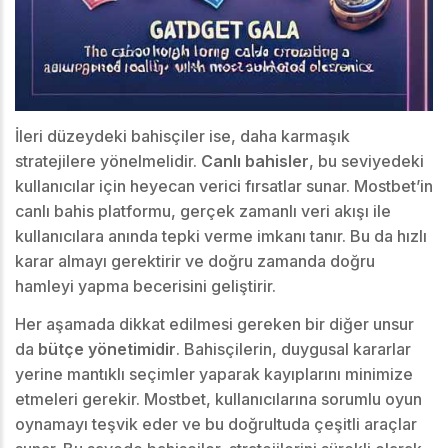
İleri düzeydeki bahisçiler ise, daha karmaşık
stratejilere yönelmelidir.
Canlı bahisler
, bu seviyedeki
kullanıcılar için heyecan verici fırsatlar sunar. Mostbet’in
canlı bahis platformu, gerçek zamanlı veri akışı ile
kullanıcılara anında tepki verme imkanı tanır. Bu da hızlı
karar almayı gerektirir ve doğru zamanda doğru
hamleyi yapma becerisini geliştirir.
Her aşamada dikkat edilmesi gereken bir diğer unsur
da
bütçe yönetimidir
. Bahisçilerin, duygusal kararlar
yerine mantıklı seçimler yaparak kayıplarını minimize
etmeleri gerekir. Mostbet, kullanıcılarına sorumlu oyun
oynamayı teşvik eder ve bu doğrultuda çeşitli araçlar