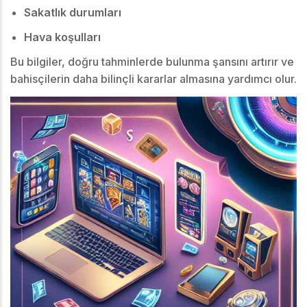
Sakatlık durumları
Hava koşulları
Bu bilgiler, doğru tahminlerde bulunma şansını artırır ve
bahisçilerin daha bilinçli kararlar almasına yardımcı olur.