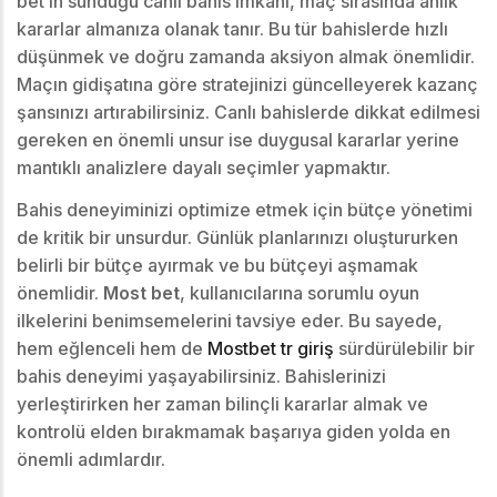
bet’in sunduğu canlı bahis imkanı, maç sırasında anlık
kararlar almanıza olanak tanır. Bu tür bahislerde hızlı
düşünmek ve doğru zamanda aksiyon almak önemlidir.
Maçın gidişatına göre stratejinizi güncelleyerek kazanç
şansınızı artırabilirsiniz. Canlı bahislerde dikkat edilmesi
gereken en önemli unsur ise duygusal kararlar yerine
mantıklı analizlere dayalı seçimler yapmaktır.
Bahis deneyiminizi optimize etmek için bütçe yönetimi
de kritik bir unsurdur. Günlük planlarınızı oluştururken
belirli bir bütçe ayırmak ve bu bütçeyi aşmamak
önemlidir.
Most bet
, kullanıcılarına sorumlu oyun
ilkelerini benimsemelerini tavsiye eder. Bu sayede,
hem eğlenceli hem de
Mostbet tr giriş
sürdürülebilir bir
bahis deneyimi yaşayabilirsiniz. Bahislerinizi
yerleştirirken her zaman bilinçli kararlar almak ve
kontrolü elden bırakmamak başarıya giden yolda en
önemli adımlardır.