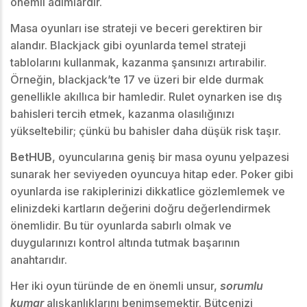
önemli adımlardır.
Masa oyunları ise strateji ve beceri gerektiren bir
alandır. Blackjack gibi oyunlarda temel strateji
tablolarını kullanmak, kazanma şansınızı artırabilir.
Örneğin, blackjack’te 17 ve üzeri bir elde durmak
genellikle akıllıca bir hamledir. Rulet oynarken ise dış
bahisleri tercih etmek, kazanma olasılığınızı
yükseltebilir; çünkü bu bahisler daha düşük risk taşır.
BetHUB
, oyuncularına geniş bir masa oyunu yelpazesi
sunarak her seviyeden oyuncuya hitap eder. Poker gibi
oyunlarda ise rakiplerinizi dikkatlice gözlemlemek ve
elinizdeki kartların değerini doğru değerlendirmek
önemlidir. Bu tür oyunlarda sabırlı olmak ve
duygularınızı kontrol altında tutmak başarının
anahtarıdır.
Her iki oyun türünde de en önemli unsur,
sorumlu
kumar
alışkanlıklarını benimsemektir. Bütçenizi