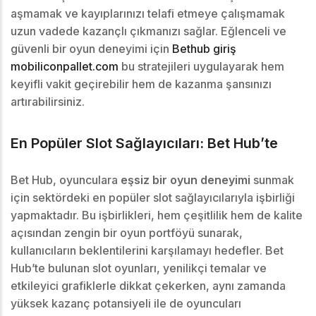
aşmamak ve kayıplarınızı telafi etmeye çalışmamak
uzun vadede kazançlı çıkmanızı sağlar. Eğlenceli ve
güvenli bir oyun deneyimi için
Bethub giriş
mobiliconpallet.com
bu stratejileri uygulayarak hem
keyifli vakit geçirebilir hem de kazanma şansınızı
artırabilirsiniz.
En Popüler Slot Sağlayıcıları: Bet Hub’te
Bet Hub, oyunculara
eşsiz bir oyun deneyimi
sunmak
için sektördeki en popüler slot sağlayıcılarıyla işbirliği
yapmaktadır. Bu işbirlikleri, hem çeşitlilik hem de kalite
açısından zengin bir oyun portföyü sunarak,
kullanıcıların beklentilerini karşılamayı hedefler. Bet
Hub’te bulunan slot oyunları, yenilikçi temalar ve
etkileyici grafiklerle dikkat çekerken, aynı zamanda
yüksek kazanç potansiyeli ile de oyuncuları