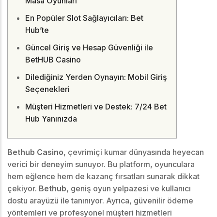
Masa Oyunları
En Popüler Slot Sağlayıcıları: Bet
Hub’te
Güncel Giriş ve Hesap Güvenliği ile
BetHUB Casino
Dilediğiniz Yerden Oynayın: Mobil Giriş
Seçenekleri
Müşteri Hizmetleri ve Destek: 7/24 Bet
Hub Yanınızda
Bethub Casino
, çevrimiçi kumar dünyasında heyecan
verici bir deneyim sunuyor. Bu platform, oyunculara
hem eğlence hem de kazanç fırsatları sunarak dikkat
çekiyor.
Bethub
, geniş oyun yelpazesi ve kullanıcı
dostu arayüzü ile tanınıyor. Ayrıca, güvenilir ödeme
yöntemleri ve profesyonel müşteri hizmetleri