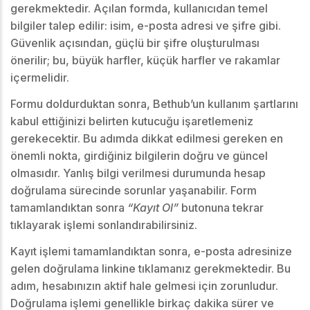
gerekmektedir. Açılan formda, kullanıcıdan temel
bilgiler talep edilir: isim, e-posta adresi ve şifre gibi.
Güvenlik açısından, güçlü bir şifre oluşturulması
önerilir; bu, büyük harfler, küçük harfler ve rakamlar
içermelidir.
Formu doldurduktan sonra, Bethub’un kullanım şartlarını
kabul ettiğinizi belirten kutucuğu işaretlemeniz
gerekecektir. Bu adımda dikkat edilmesi gereken en
önemli nokta, girdiğiniz bilgilerin doğru ve güncel
olmasıdır. Yanlış bilgi verilmesi durumunda hesap
doğrulama sürecinde sorunlar yaşanabilir. Form
tamamlandıktan sonra
“Kayıt Ol”
butonuna tekrar
tıklayarak işlemi sonlandırabilirsiniz.
Kayıt işlemi tamamlandıktan sonra, e-posta adresinize
gelen doğrulama linkine tıklamanız gerekmektedir. Bu
adım, hesabınızın aktif hale gelmesi için zorunludur.
Doğrulama işlemi genellikle birkaç dakika sürer ve