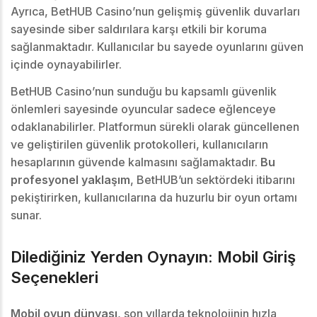
Ayrıca, BetHUB Casino’nun gelişmiş güvenlik duvarları
sayesinde siber saldırılara karşı etkili bir koruma
sağlanmaktadır. Kullanıcılar bu sayede oyunlarını güven
içinde oynayabilirler.
BetHUB Casino’nun sunduğu bu kapsamlı güvenlik
önlemleri sayesinde oyuncular sadece eğlenceye
odaklanabilirler. Platformun sürekli olarak güncellenen
ve geliştirilen güvenlik protokolleri, kullanıcıların
hesaplarının güvende kalmasını sağlamaktadır.
Bu
profesyonel yaklaşım
, BetHUB’un sektördeki itibarını
pekiştirirken, kullanıcılarına da huzurlu bir oyun ortamı
sunar.
Dilediğiniz Yerden Oynayın: Mobil Giriş
Seçenekleri
Mobil oyun dünyası
, son yıllarda teknolojinin hızla