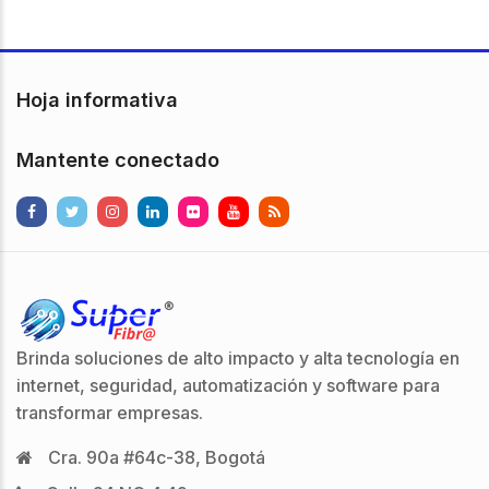
Hoja informativa
Mantente conectado
Brinda soluciones de alto impacto y alta tecnología en
internet, seguridad, automatización y software para
transformar empresas.
Cra. 90a #64c-38, Bogotá