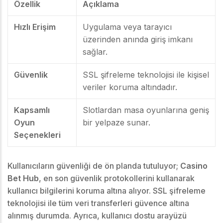
Özellik
Açıklama
Hızlı Erişim
Uygulama veya tarayıcı
üzerinden anında giriş imkanı
sağlar.
Güvenlik
SSL şifreleme teknolojisi ile kişisel
veriler koruma altındadır.
Kapsamlı
Slotlardan masa oyunlarına geniş
Oyun
bir yelpaze sunar.
Seçenekleri
Kullanıcıların güvenliği de ön planda tutuluyor;
Casino
Bet Hub
, en son güvenlik protokollerini kullanarak
kullanıcı bilgilerini koruma altına alıyor. SSL şifreleme
teknolojisi ile tüm veri transferleri güvence altına
alınmış durumda. Ayrıca, kullanıcı dostu arayüzü