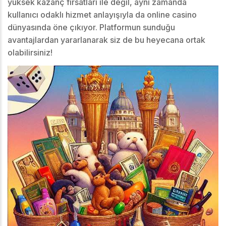
yüksek kazanç fırsatları ile değil, aynı zamanda
kullanıcı odaklı hizmet anlayışıyla da online casino
dünyasında öne çıkıyor. Platformun sunduğu
avantajlardan yararlanarak siz de bu heyecana ortak
olabilirsiniz!