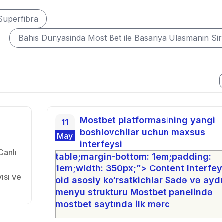
 Superfibra
Bahis Dunyasinda Most Bet ile Basariya Ulasmanin Sirl
Mostbet platformasining yangi
11
boshlovchilar uchun maxsus
May
interfeysi
Canlı
table;margin-bottom: 1em;padding:
1em;width: 350px;”> Content Interfe
yısı ve
oid asosiy ko‘rsatkichlar Sadə və ayd
menyu strukturu Mostbet panelində
mostbet saytında ilk mərc