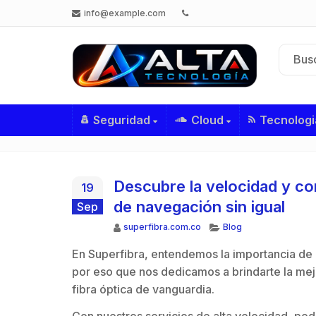
info@example.com
Seguridad
Cloud
Tecnologi
Descubre la velocidad y con
19
de navegación sin igual
Sep
Autor
Categorías
superfibra.com.co
Blog
En Superfibra, entendemos la importancia de u
por eso que nos dedicamos a brindarte la mej
fibra óptica de vanguardia.