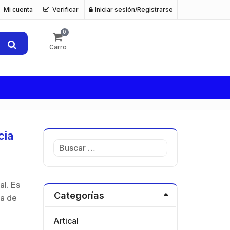
Mi cuenta
Verificar
Iniciar sesión/Registrarse
0
s
Carro
cia
Buscar:
al. Es
Categorías
ía de
Artical