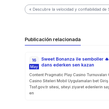
« Descubre la velocidad y confiabilidad de
Publicación relacionada
 сайт
Sweet Bonanza ile semboller 🔥
16
ми и
dans ederken sen kazan
May
Content Pragmatic Play Casino Turnuvaları 
Casino Siteleri Mobil Uygulamaları bet Giriş
Tssf.gov.tr sitesi, siteyi ziyaret edenlerin sa
en
спектру