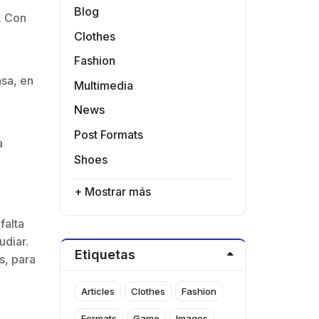
Blog
. Con
Clothes
Fashion
asa, en
Multimedia
News
Post Formats
a
Shoes
+ Mostrar más
falta
udiar.
Etiquetas
s, para
Articles
Clothes
Fashion
Formats
Game
Images