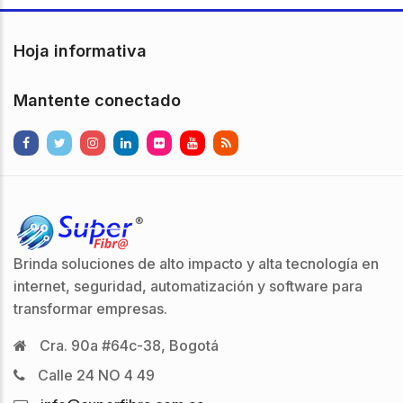
Hoja informativa
Mantente conectado
Brinda soluciones de alto impacto y alta tecnología en
internet, seguridad, automatización y software para
transformar empresas.
Cra. 90a #64c-38, Bogotá
Calle 24 NO 4 49