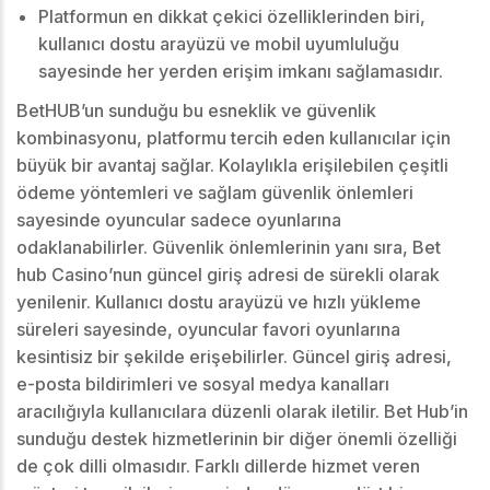
Platformun en dikkat çekici özelliklerinden biri,
kullanıcı dostu arayüzü ve mobil uyumluluğu
sayesinde her yerden erişim imkanı sağlamasıdır.
BetHUB’un sunduğu bu esneklik ve güvenlik
kombinasyonu, platformu tercih eden kullanıcılar için
büyük bir avantaj sağlar. Kolaylıkla erişilebilen çeşitli
ödeme yöntemleri ve sağlam güvenlik önlemleri
sayesinde oyuncular sadece oyunlarına
odaklanabilirler. Güvenlik önlemlerinin yanı sıra, Bet
hub Casino’nun güncel giriş adresi de sürekli olarak
yenilenir. Kullanıcı dostu arayüzü ve hızlı yükleme
süreleri sayesinde, oyuncular favori oyunlarına
kesintisiz bir şekilde erişebilirler. Güncel giriş adresi,
e-posta bildirimleri ve sosyal medya kanalları
aracılığıyla kullanıcılara düzenli olarak iletilir. Bet Hub’in
sunduğu destek hizmetlerinin bir diğer önemli özelliği
de çok dilli olmasıdır. Farklı dillerde hizmet veren