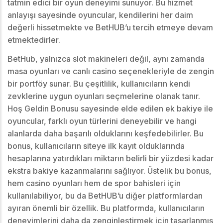
tatmin edici bir oyun deneyimi sunuyor. Bu hizmet
anlayışı sayesinde oyuncular, kendilerini her daim
değerli hissetmekte ve BetHUB’u tercih etmeye devam
etmektedirler.
BetHub, yalnızca slot makineleri değil, aynı zamanda
masa oyunları ve canlı casino seçenekleriyle de zengin
bir portföy sunar. Bu çeşitlilik, kullanıcıların kendi
zevklerine uygun oyunları seçmelerine olanak tanır.
Hoş Geldin Bonusu sayesinde elde edilen ek bakiye ile
oyuncular, farklı oyun türlerini deneyebilir ve hangi
alanlarda daha başarılı olduklarını keşfedebilirler. Bu
bonus, kullanıcıların siteye ilk kayıt olduklarında
hesaplarına yatırdıkları miktarın belirli bir yüzdesi kadar
ekstra bakiye kazanmalarını sağlıyor. Üstelik bu bonus,
hem casino oyunları hem de spor bahisleri için
kullanılabiliyor, bu da BetHUB’u diğer platformlardan
ayıran önemli bir özellik. Bu platformda, kullanıcıların
deneyimlerini daha da zenginleştirmek için tasarlanmış