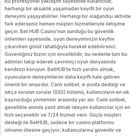
Bu profesyonel yaklaşım sayesinde kullanıcılar,
herhangi bir aksaklık yaşamadan keyifli bir oyun
deneyimi yaşayabilirler. Herhangi bir olağandışı aktivite
fark ederseniz hemen müşteri hizmetleriyle iletişime
geçin. Bet HUB Casino’nun sunduğu bu güvenlik
önlemleri sayesinde, oyun deneyiminizin keyfini
çıkarırken gönül rahatlığıyla hareket edebilirsiniz.
Güvenliğiniz bizim için önceliklidir; bu nedenle tüm bu
adımları takip ederek çevrimiçi oyun dünyasında
kendinizi koruyun. BetHUB’te hızlı yardım almak,
oyuncuların deneyimlerini daha keyifli hale getiren
önemli bir unsurdur. Canlı sohbet, e-posta desteği ve
sıkça sorulan sorular (SSS) bölümü, kullanıcıların en sık
başvurduğu yöntemler arasında yer alır. Canlı sohbet,
genellikle anında yanıt almak isteyen kullanıcılar için en
hızlı seçenektir ve 7/24 hizmet verir. Güçlü müşteri
desteği ile BetHUB, sadece bir casino platformu
olmanın ötesine geçiyor; kullanıcılarına güvenilir ve