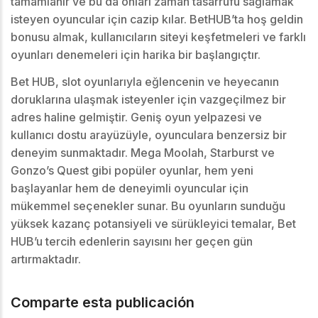
tamamlanır ve bu da onları zaman tasarrufu sağlamak
isteyen oyuncular için cazip kılar. BetHUB’ta hoş geldin
bonusu almak, kullanıcıların siteyi keşfetmeleri ve farklı
oyunları denemeleri için harika bir başlangıçtır.
Bet HUB, slot oyunlarıyla eğlencenin ve heyecanın
doruklarına ulaşmak isteyenler için vazgeçilmez bir
adres haline gelmiştir. Geniş oyun yelpazesi ve
kullanıcı dostu arayüzüyle, oyunculara benzersiz bir
deneyim sunmaktadır. Mega Moolah, Starburst ve
Gonzo’s Quest gibi popüler oyunlar, hem yeni
başlayanlar hem de deneyimli oyuncular için
mükemmel seçenekler sunar. Bu oyunların sunduğu
yüksek kazanç potansiyeli ve sürükleyici temalar, Bet
HUB’u tercih edenlerin sayısını her geçen gün
artırmaktadır.
Comparte esta publicación