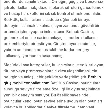
öneriler de sunulmaktadır. Örneğin, güçlü ve benzersiz
şifreler kullanmak, düzenli olarak şifreleri güncellemek
ve hesap hareketlerini sık sık kontrol etmek önemlidir.
BetHUB, kullanıcılarına sadece eğlenceli bir oyun
deneyimi sunmakla kalmaz; aynı zamanda güvenli bir
ortamda işlem yapma imkanı tanır. Bethub Casino,
geleneksel online casino anlayışını modern kullanıcı
beklentileriyle birleştiriyor. Girişten oyun seçimine,
yatırım adımından bonus takibine kadar her şey
kullanıcıyı yormadan tasarlanmış.
Menüdeki ana kategoriler, kullanıcıların istedikleri oyun
türüne veya promosyonlara hızlıca ulaşabilmesi için
belirgin ve anlaşılır bir şekilde yerleştirilmiştir.
Bethub
giriş mobiliconpallet.com
Bet Hub Casino, oyunculara
sunduğu seviye filtreleme özelliği ile oyun seçiminde
yeni bir deneyim sunuyor. Bu özellik sayesinde,
oyuncular kendi oyun seviyelerine uygun olan oyunları
kolayca bulabiliyorlar. Seviye filtreleme, hem yeni