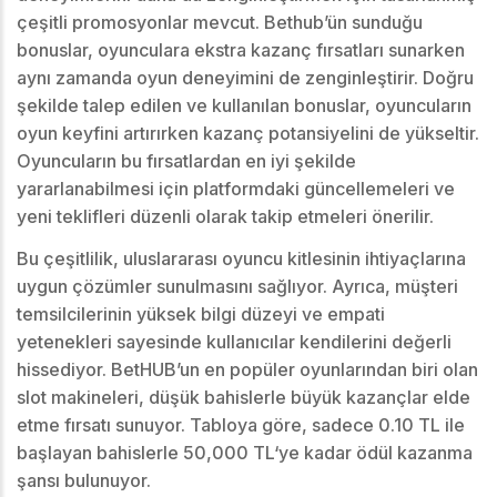
çeşitli promosyonlar mevcut. Bethub’ün sunduğu
bonuslar, oyunculara ekstra kazanç fırsatları sunarken
aynı zamanda oyun deneyimini de zenginleştirir. Doğru
şekilde talep edilen ve kullanılan bonuslar, oyuncuların
oyun keyfini artırırken kazanç potansiyelini de yükseltir.
Oyuncuların bu fırsatlardan en iyi şekilde
yararlanabilmesi için platformdaki güncellemeleri ve
yeni teklifleri düzenli olarak takip etmeleri önerilir.
Bu çeşitlilik, uluslararası oyuncu kitlesinin ihtiyaçlarına
uygun çözümler sunulmasını sağlıyor. Ayrıca, müşteri
temsilcilerinin yüksek bilgi düzeyi ve empati
yetenekleri sayesinde kullanıcılar kendilerini değerli
hissediyor. BetHUB’un en popüler oyunlarından biri olan
slot makineleri, düşük bahislerle büyük kazançlar elde
etme fırsatı sunuyor. Tabloya göre, sadece 0.10 TL ile
başlayan bahislerle 50,000 TL‘ye kadar ödül kazanma
şansı bulunuyor.