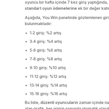
oyuncu bir hafta içinde 7 kez giriş yaptığında,
standart oyun ödemelerine
ek bir değer katm
Aşağıda, You‑Win panelinde gözlemlenen giriş 
bulunmaktadır:
1‑2 giriş: %2 artış
3‑4 giriş: %4 artış
5‑6 giriş: %6 artış
7‑8 giriş: %8 artış
9‑10 giriş: %10 artış
11‑12 giriş: %12 artış
13‑14 giriş: %14 artış
15‑16 giriş: %16 artış
Bu liste,
düzenli oyuncuların
zaman içinde nası
alan grafik, her günün sonunda otomatik olar