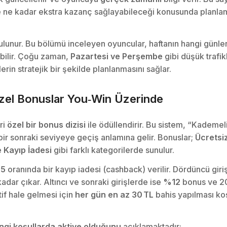
e ne kadar ekstra kazanç sağlayabileceği konusunda planla
lunur. Bu bölümü inceleyen oyuncular, haftanın hangi günle
ebilir. Çoğu zaman,
Pazartesi ve Perşembe
gibi düşük trafikl
rin stratejik bir şekilde planlanmasını sağlar.
 Özel Bonuslar You‑Win Üzerinde
ri
özel bir bonus dizisi
ile ödüllendirir. Bu sistem, “Kademel
ir sonraki seviyeye geçiş anlamına gelir. Bonuslar;
Ücretsi
e
Kayıp İadesi
gibi farklı kategorilerde sunulur.
5
oranında bir kayıp iadesi (cashback) verilir. Dördüncü giri
kadar çıkar. Altıncı ve sonraki girişlerde ise
%12
bonus ve 2
tif hale gelmesi için
her gün en az 30 TL
bahis yapılması ko
ngi koşullarda aktive olduğunu
açıklamaktadır: