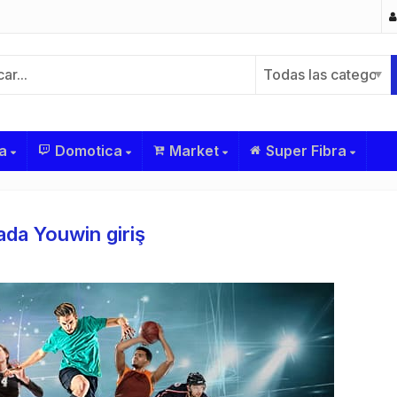
Todas las categoría
a
Domotica
Market
Super Fibra
ada Youwin giriş