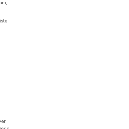
kam,
iste
yer
ayede,