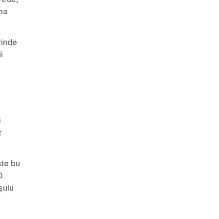
ma
rinde
i
i
z
şte bu
0
şulu