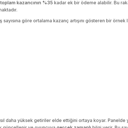
toplam kazancının %35
kadar ek bir ödeme alabilir. Bu ra
aktadır.
sayısına göre ortalama kazanç artışını gösteren bir örnek l
l daha yüksek getiriler elde ettiğini ortaya koyar. Panelde 
ak güncellenir ve oyuncuya
gerçek zamanlı
bilgi verir. Bu s