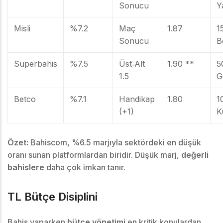
Sonucu
Y
Misli
%7.2
Maç
1.87
1
Sonucu
B
Superbahis
%7.5
Üst‑Alt
1.90 **
5
1.5
G
Betco
%7.1
Handikap
1.80
1
(+1)
K
Özet:
Bahiscom, %6.5 marjıyla sektördeki en düşük
oranı sunan platformlardan biridir. Düşük marj,
değerli
bahislere
daha çok imkan tanır.
TL Bütçe Disiplini
Bahis yaparken
bütçe yönetimi
en kritik konulardan