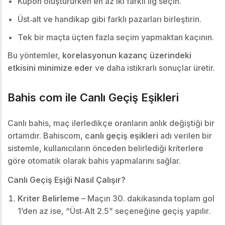
Kupon oluştururken en az iki farklı lig seçin.
Üst‑alt ve handikap gibi farklı pazarları birleştirin.
Tek bir maçta üçten fazla seçim yapmaktan kaçının.
Bu yöntemler,
korelasyonun kazanç üzerindeki
etkisini minimize eder
ve daha istikrarlı sonuçlar üretir.
Bahis com ile Canlı Geçiş Eşikleri
Canlı bahis, maç ilerledikçe oranların anlık değiştiği bir
ortamdır. Bahiscom,
canlı geçiş eşikleri
adı verilen bir
sistemle, kullanıcıların önceden belirlediği kriterlere
göre otomatik olarak bahis yapmalarını sağlar.
Canlı Geçiş Eşiği Nasıl Çalışır?
Kriter Belirleme
– Maçın 30. dakikasında toplam gol
1’den az ise, “Üst‑Alt 2.5” seçeneğine geçiş yapılır.