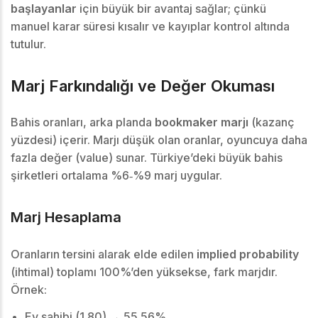
başlayanlar
için büyük bir avantaj sağlar; çünkü
manuel karar süresi kısalır ve kayıplar kontrol altında
tutulur.
Marj Farkındalığı ve Değer Okuması
Bahis oranları, arka planda
bookmaker marjı
(kazanç
yüzdesi) içerir. Marjı düşük olan oranlar, oyuncuya daha
fazla değer (value) sunar. Türkiye’deki büyük bahis
şirketleri ortalama %6‑%9 marj uygular.
Marj Hesaplama
Oranların tersini alarak elde edilen
implied probability
(ihtimal) toplamı 100%’den yüksekse, fark marjdır.
Örnek:
Ev sahibi (1.80) → 55.56%