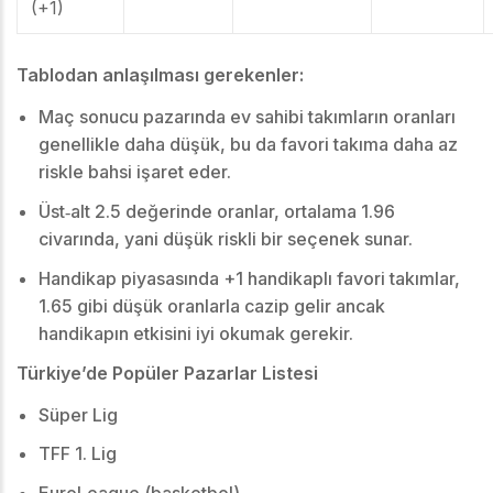
(+1)
Tablodan anlaşılması gerekenler:
Maç sonucu pazarında ev sahibi takımların oranları
genellikle daha düşük, bu da favori takıma daha az
riskle bahsi işaret eder.
Üst‑alt 2.5 değerinde oranlar, ortalama 1.96
civarında, yani düşük riskli bir seçenek sunar.
Handikap piyasasında +1 handikaplı favori takımlar,
1.65 gibi düşük oranlarla cazip gelir ancak
handikapın etkisini iyi okumak gerekir.
Türkiye’de Popüler Pazarlar Listesi
Süper Lig
TFF 1. Lig