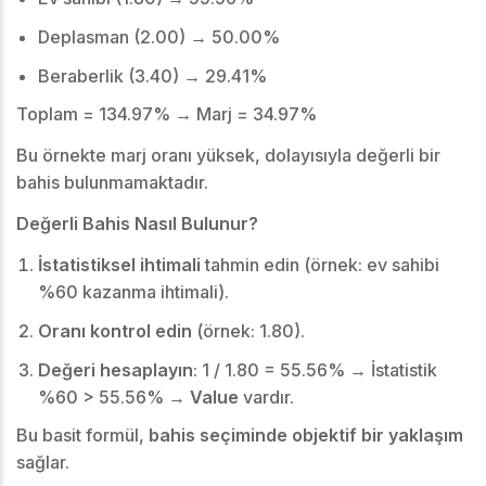
Deplasman (2.00) → 50.00%
Beraberlik (3.40) → 29.41%
Toplam = 134.97% → Marj = 34.97%
Bu örnekte marj oranı yüksek, dolayısıyla değerli bir
bahis bulunmamaktadır.
Değerli Bahis Nasıl Bulunur?
İstatistiksel ihtimali
tahmin edin (örnek: ev sahibi
%60 kazanma ihtimali).
Oranı kontrol edin
(örnek: 1.80).
Değeri hesaplayın
: 1 / 1.80 = 55.56% → İstatistik
%60 > 55.56% →
Value
vardır.
Bu basit formül,
bahis seçiminde objektif bir yaklaşım
sağlar.