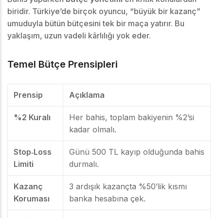
biridir. Türkiye’de birçok oyuncu, “büyük bir kazanç”
umuduyla bütün bütçesini tek bir maça yatırır. Bu
yaklaşım, uzun vadeli kârlılığı yok eder.
Temel Bütçe Prensipleri
Prensip
Açıklama
%2 Kuralı
Her bahis, toplam bakiyenin %2’si
kadar olmalı.
Stop‑Loss
Günü 500 TL kayıp olduğunda bahis
Limiti
durmalı.
Kazanç
3 ardışık kazançta %50’lik kısmı
Koruması
banka hesabına çek.