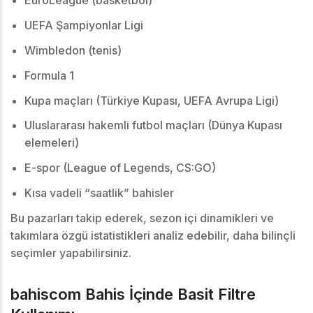
EuroLeague (basketbol)
UEFA Şampiyonlar Ligi
Wimbledon (tenis)
Formula 1
Kupa maçları (Türkiye Kupası, UEFA Avrupa Ligi)
Uluslararası hakemli futbol maçları (Dünya Kupası
elemeleri)
E-spor (League of Legends, CS:GO)
Kısa vadeli “saatlik” bahisler
Bu pazarları takip ederek, sezon içi dinamikleri ve
takımlara özgü istatistikleri analiz edebilir, daha bilinçli
seçimler yapabilirsiniz.
bahiscom Bahis İçinde Basit Filtre