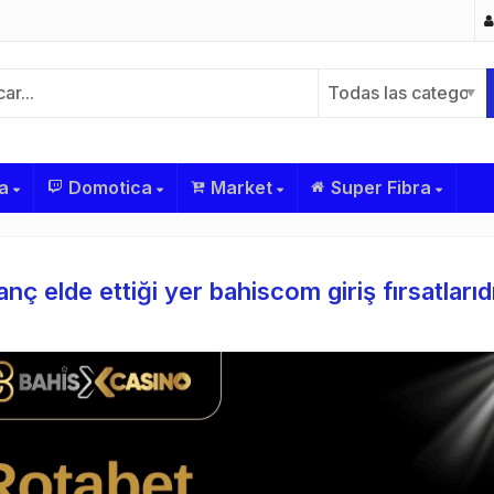
Todas las categoría
a
Domotica
Market
Super Fibra
nç elde ettiği yer bahiscom giriş fırsatlarıd