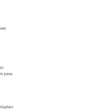
meti
ri
ni yasa
müşteri