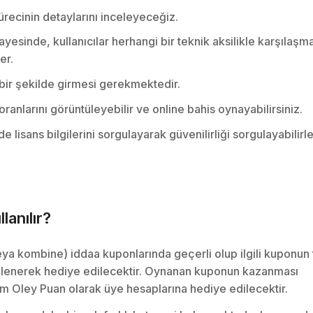
ürecinin detaylarını inceleyeceğiz.
yesinde, kullanıcılar herhangi bir teknik aksilikle karşılaş
er.
u bir şekilde girmesi gerekmektedir.
oranlarını görüntüleyebilir ve online bahis oynayabilirsiniz.
 lisans bilgilerini sorgulayarak güvenilirliği sorgulayabilirle
lanılır?
ya kombine) iddaa kuponlarında geçerli olup ilgili kuponun
klenerek hediye edilecektir. Oynanan kuponun kazanması
m Oley Puan olarak üye hesaplarına hediye edilecektir.