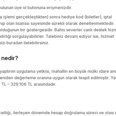
 bulunan üye ol butonuna erişmenizdir.
işlemi gerçekleştikten) sonra hediye kod (biletler), iptal
ip olan lisanssı sayesinde sürekli olarak denetlenmektedir.
 olduğunun bir göstergesidir. Bahis severler canlı destek hiz
ilirliği sorgulayabilirler. Talebiniz devam ediyor ise, hizmet
zi buradan iletebilirsiniz.
 nedir?
i yaptırım uygulama yetkisi, mahallin en büyük mülki idare ami
ı yeniden değerleme oranına uygun olarak tespit edilmiştir. Ya
 TL – 329.106 TL arasındadır.
celliği, ilerleyen dönemde hesap doğrulama süreci ve olası 