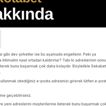
si gibi dev şirketler ise bu aşamada engellenir. Peki ya
htimalini nasıl ortadan kaldırırlar? Tabi ki adreslerinin son
leterek bunu başarmak çok daha kolaydır. Böylelikle Sekabet 
.
ullanmak istediğiniz e-posta adresinizi girerek lütfen e-pos
şime geçebilirsiniz.
 ve yeni adreslerini müşterilerine ileterek bunu başarmak ço