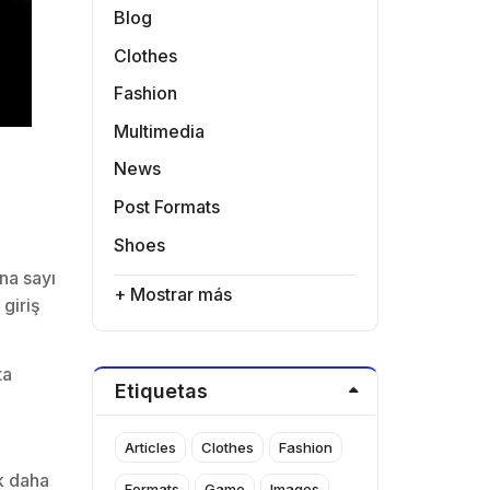
Blog
Clothes
Fashion
Multimedia
News
Post Formats
Shoes
una sayı
+ Mostrar más
giriş
ta
Etiquetas
Articles
Clothes
Fashion
k daha
Formats
Game
Images