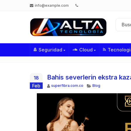
info@example.com
Seguridad
Cloud
Tecnologi
Bahis severlerin ekstra kaza
18
Feb
Autor
Categorías
superfibra.com.co
Blog