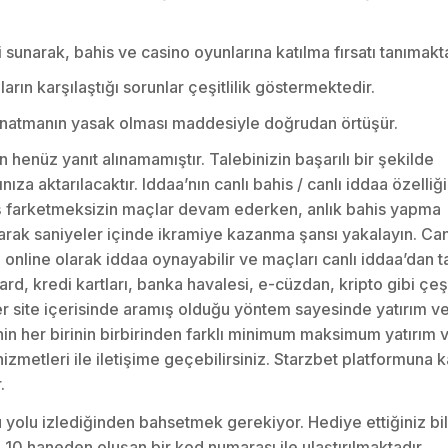
ci sunarak, bahis ve casino oyunlarına katılma fırsatı tanımakta
arın karşılaştığı sorunlar çeşitlilik göstermektedir.
ynatmanın yasak olması maddesiyle doğrudan örtüşür.
henüz yanıt alınamamıştır. Talebinizin başarılı bir şekilde
za aktarılacaktır. Iddaa’nın canlı bahis / canlı iddaa özelliği 
anş farketmeksizin maçlar devam ederken, anlık bahis yapma
parak saniyeler içinde ikramiye kazanma şansı yakalayın. Can
online olarak iddaa oynayabilir ve maçları canlı iddaa’dan t
ard, kredi kartları, banka havalesi, e-cüzdan, kripto gibi çeş
 site içerisinde aramış olduğu yöntem sayesinde yatırım v
n her birinin birbirinden farklı minimum maksimum yatırım 
hizmetleri ile iletişime geçebilirsiniz. Starzbet platformuna k
.
u yolu izlediğinden bahsetmek gerekiyor. Hediye ettiğiniz bil
 10 haneden oluşan bir kod numarası ile ulaştırılmaktadır.