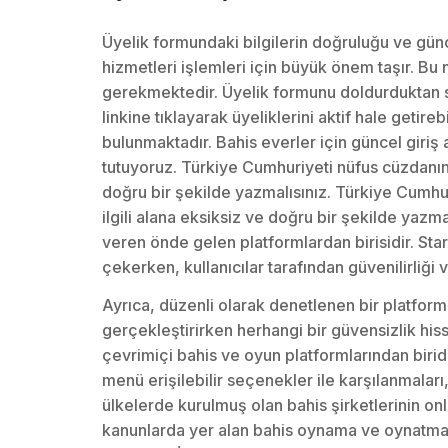
Üyelik formundaki bilgilerin doğruluğu ve gün
hizmetleri işlemleri için büyük önem taşır. Bu n
gerekmektedir. Üyelik formunu doldurduktan so
linkine tıklayarak üyeliklerini aktif hale getire
bulunmaktadır. Bahis everler için güncel giriş
tutuyoruz. Türkiye Cumhuriyeti nüfus cüzdanını
doğru bir şekilde yazmalısınız. Türkiye Cumhu
ilgili alana eksiksiz ve doğru bir şekilde yazm
veren önde gelen platformlardan birisidir. St
çekerken, kullanıcılar tarafından güvenilirliği 
Ayrıca, düzenli olarak denetlenen bir platform
gerçekleştirirken herhangi bir güvensizlik his
çevrimiçi bahis ve oyun platformlarından biridir
menü erişilebilir seçenekler ile karşılanmaları, 
ülkelerde kurulmuş olan bahis şirketlerinin on
kanunlarda yer alan bahis oynama ve oynatma