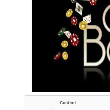
Content