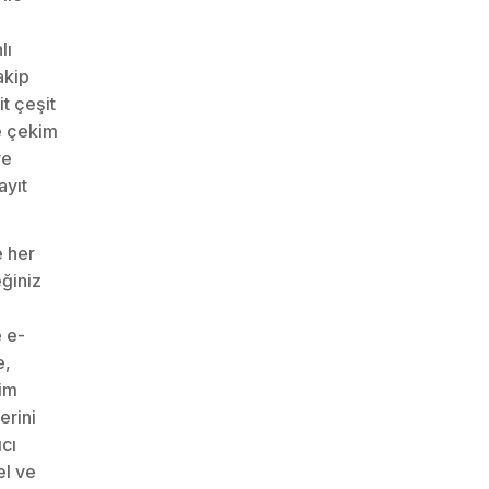
lı
akip
it çeşit
e çekim
ve
ayıt
e her
eğiniz
e e-
e,
şim
erini
ıcı
el ve