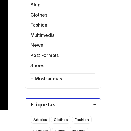
Blog
Clothes
Fashion
Multimedia
News
Post Formats
Shoes
+ Mostrar más
Etiquetas
Articles
Clothes
Fashion
Formats
Game
Images