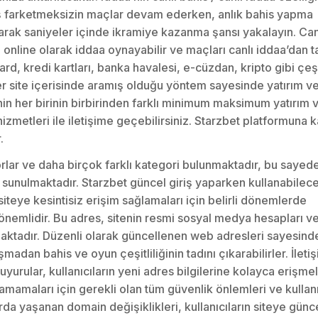
anş farketmeksizin maçlar devam ederken, anlık bahis yapma
parak saniyeler içinde ikramiye kazanma şansı yakalayın. Can
online olarak iddaa oynayabilir ve maçları canlı iddaa’dan t
ard, kredi kartları, banka havalesi, e-cüzdan, kripto gibi çeş
 site içerisinde aramış olduğu yöntem sayesinde yatırım v
n her birinin birbirinden farklı minimum maksimum yatırım 
hizmetleri ile iletişime geçebilirsiniz. Starzbet platformuna k
.
rlar ve daha birçok farklı kategori bulunmaktadır, bu sayed
 sunulmaktadır. Starzbet güncel giriş yaparken kullanabilec
siteye kesintisiz erişim sağlamaları için belirli dönemlerde
 önemlidir. Bu adres, sitenin resmi sosyal medya hesapları v
lmaktadır. Düzenli olarak güncellenen web adresleri sayesind
aşmadan bahis ve oyun çeşitliliğinin tadını çıkarabilirler. İleti
urular, kullanıcıların yeni adres bilgilerine kolayca erişmel
amamaları için gerekli olan tüm güvenlik önlemleri ve kullan
a yaşanan domain değişiklikleri, kullanıcıların siteye günc