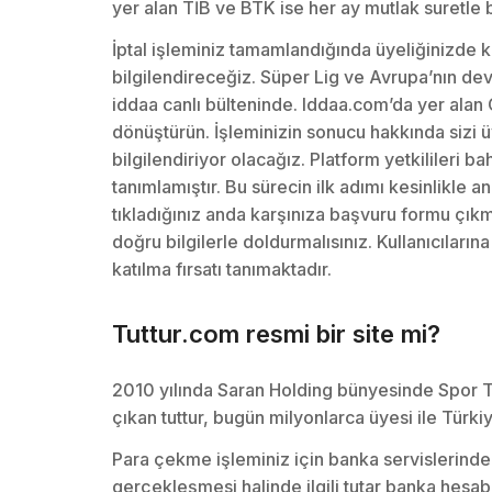
yer alan TİB ve BTK ise her ay mutlak suretle ba
İptal işleminiz tamamlandığında üyeliğinizde 
bilgilendireceğiz. Süper Lig ve Avrupa’nın dev 
iddaa canlı bülteninde. Iddaa.com’da yer alan 
dönüştürün. İşleminizin sonucu hakkında sizi 
bilgilendiriyor olacağız. Platform yetkilileri ba
tanımlamıştır. Bu sürecin ilk adımı kesinlikle
tıkladığınız anda karşınıza başvuru formu çıkm
doğru bilgilerle doldurmalısınız. Kullanıcıların
katılma fırsatı tanımaktadır.
Tuttur.com resmi bir site mi?
2010 yılında Saran Holding bünyesinde Spor Tot
çıkan tuttur, bugün milyonlarca üyesi ile Türkiy
Para çekme işleminiz için banka servislerinden 
gerçekleşmesi halinde ilgili tutar banka hesabını