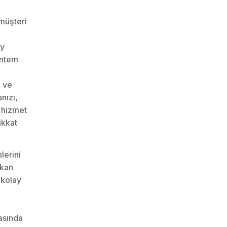
müşteri
ay
yöntem
z ve
nızı,
a hizmet
ikkat
lerini
ıkan
 kolay
asında