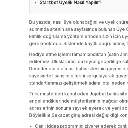
Starzbet Üyelik Nasıl Yapılır?
Bu yazıda, nasıl üye olunacağını ve üyelik süre
adımında sitenin ana sayfasında bulunan Üye O
kimlik doğrulama yöntemlerinden sizin için uyg
gerekmektedir. Sistemde kayıtlı doğrulanmış t
Hediye etme işlemi tamamlandıktan (satın alma 
edilemez. Uluslararası düzeyce geçerliliğe sah
Denetlenebilir olması bahis sitesinin güvenilir
sayesinde lisans bilgilerini sorgulayarak güven
standartlarımızı geliştirmek adına iptal nedenini
Türk müşterileri kabul eden Jojobet bahis site
engellendiklerinde müşterilerinin mağdur olma i
adreslerinin sonuna sayı ekleyerek ve yeni ad
Böylelikle Sekabet giriş adresi değişikliği konu
Canlı iddaa programını ziyaret ederek canlı