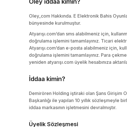
Oley iddaa kimin?
Oley_com Hakkında. E Elektronik Bahis Oyunlar
bünyesinde kurulmuştur.
Atyarışı.com’dan sms alabilmeniz için, kullanm
doğrulama işlemini tamamlayınız. Ticari elektro
Atyarışı.com’dan e-posta alabilmeniz için, kul
doğrulama işlemini tamamlayınız. Para çekme iş
yeniden atyarışı.com üyelik hesabınıza aktarıla
İddaa kimin?
Demirören Holding iştiraki olan Şans Girişim O
Başkanlığı ile yapılan 10 yıllık sözleşmeyle bir
iddaa markasının işletmesini devralmıştır.
Üyelik Sözleşmesi