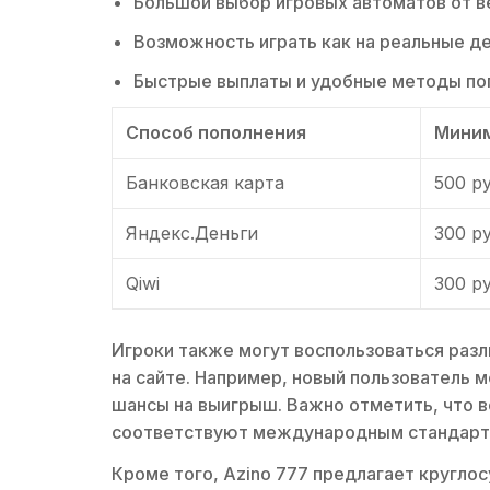
Большой выбор игровых автоматов от в
Возможность играть как на реальные де
Быстрые выплаты и удобные методы поп
Способ пополнения
Мини
Банковская карта
500 р
Яндекс.Деньги
300 р
Qiwi
300 р
Игроки также могут воспользоваться раз
на сайте. Например, новый пользователь 
шансы на выигрыш. Важно отметить, что в
соответствуют международным стандарта
Кроме того, Azino 777 предлагает кругло