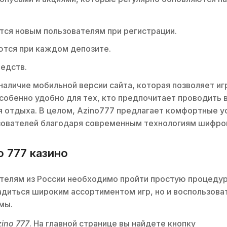
ся новым пользователям при регистрации.
тся при каждом депозите.
едств.
аличие мобильной версии сайта, которая позволяет иг
собенно удобно для тех, кто предпочитает проводить 
мя отдыха. В целом, Azino777 предлагает комфортные у
зователей благодаря современным технологиям шифро
o 777 казино
ателям из России необходимо пройти простую процеду
ладиться широким ассортиментом игр, но и воспользова
мы.
ino 777
. На главной странице вы найдете кнопку