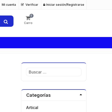
Mi cuenta
Verificar
Iniciar sesión/Registrarse
0
s
Carro
Buscar:
Categorías
Artical