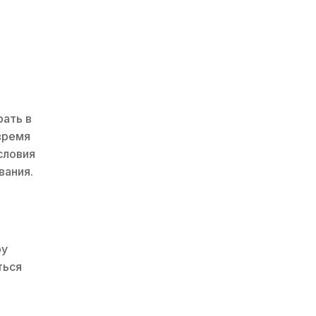
рать в
время
словия
вания.
ру
ться