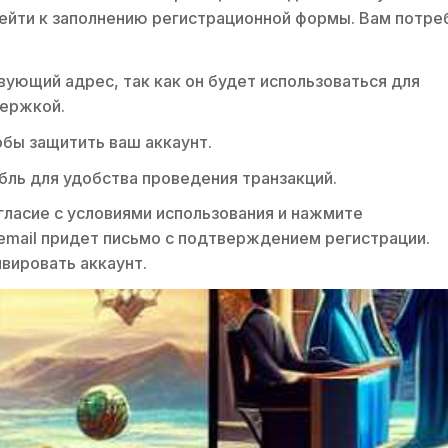
рейти к заполнению регистрационной формы. Вам потре
вующий адрес, так как он будет использоваться для
держкой.
обы защитить ваш аккаунт.
бль для удобства проведения транзакций.
ласие с условиями использования и нажмите
 email придет письмо с подтверждением регистрации.
вировать аккаунт.