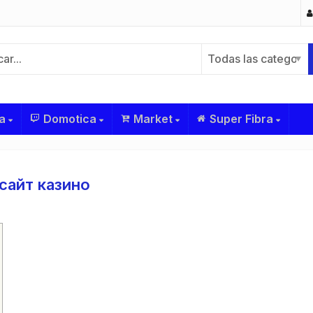
Todas las categoría
a
Domotica
Market
Super Fibra
сайт казино