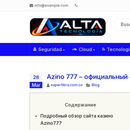
info@example.com
Seguridad
Cloud
Tecnologi
Azino 777 – официальный 
28
Mar
Autor
Categorías
superfibra.com.co
Blog
Содержание
Подробный обзор сайта казино
Azino777