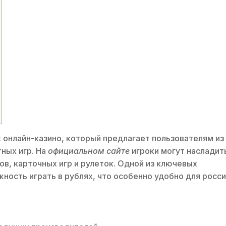
х онлайн-казино, который предлагает пользователям из
ных игр. На
официальном сайте
игроки могут насладит
в, карточных игр и рулеток. Одной из ключевых
ость играть в рублях, что особенно удобно для росс