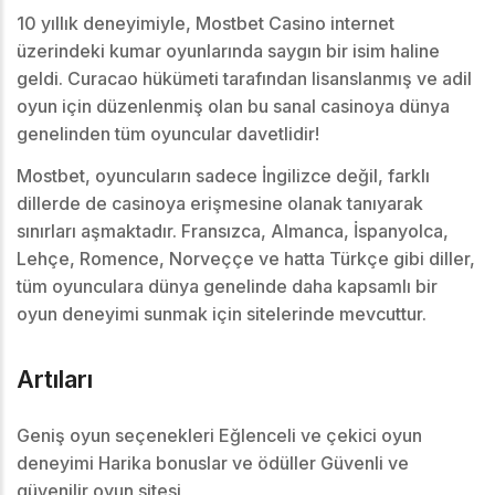
10 yıllık deneyimiyle, Mostbet Casino internet
üzerindeki kumar oyunlarında saygın bir isim haline
geldi. Curacao hükümeti tarafından lisanslanmış ve adil
oyun için düzenlenmiş olan bu sanal casinoya dünya
genelinden tüm oyuncular davetlidir!
Mostbet, oyuncuların sadece İngilizce değil, farklı
dillerde de casinoya erişmesine olanak tanıyarak
sınırları aşmaktadır. Fransızca, Almanca, İspanyolca,
Lehçe, Romence, Norveççe ve hatta Türkçe gibi diller,
tüm oyunculara dünya genelinde daha kapsamlı bir
oyun deneyimi sunmak için sitelerinde mevcuttur.
Artıları
Geniş oyun seçenekleri Eğlenceli ve çekici oyun
deneyimi Harika bonuslar ve ödüller Güvenli ve
güvenilir oyun sitesi