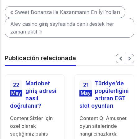
« Sweet Bonanza ile Kazanmanın En İyi Yolları
Alev casino giriş sayfasında canlı destek her
zaman aktif »
Publicación relacionada
Mariobet
Türkiye’de
22
21
giriş adresi
popülerliğini
May
May
nasıl
artıran EGT
doğrulanır?
slot oyunları
Content Sizler için
Content Q: Amusnet
özel olarak
oyun sitelerinde
seçtiğimiz bahis
hangi cihazlarda