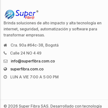
Brinda soluciones de alto impacto y alta tecnología en
internet, seguridad, automatización y software para
transformar empresas.
Cra. 90a #64c-38, Bogotá
Calle 24 NO 4 49
info@superfibra.com.co
superfibra.com.co
LUN A VIE 7:00 A 5:00 PM
© 2026 Super Fibra SAS. Desarrollado con tecnología