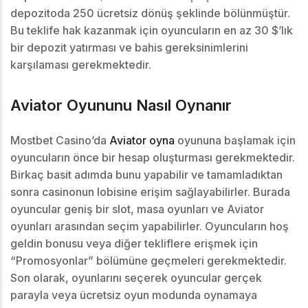
depozitoda 250 ücretsiz dönüş şeklinde bölünmüştür.
Bu teklife hak kazanmak için oyuncuların en az 30 $’lık
bir depozit yatırması ve bahis gereksinimlerini
karşılaması gerekmektedir.
Aviator Oyununu Nasıl Oynanır
Mostbet Casino’da
Aviator oyna
oyununa başlamak için
oyuncuların önce bir hesap oluşturması gerekmektedir.
Birkaç basit adımda bunu yapabilir ve tamamladıktan
sonra casinonun lobisine erişim sağlayabilirler. Burada
oyuncular geniş bir slot, masa oyunları ve Aviator
oyunları arasından seçim yapabilirler. Oyuncuların hoş
geldin bonusu veya diğer tekliflere erişmek için
“Promosyonlar” bölümüne geçmeleri gerekmektedir.
Son olarak, oyunlarını seçerek oyuncular gerçek
parayla veya ücretsiz oyun modunda oynamaya