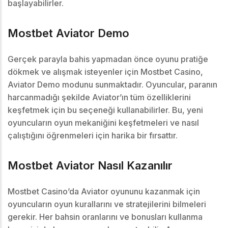
başlayabilirler.
Mostbet Aviator Demo
Gerçek parayla bahis yapmadan önce oyunu pratiğe
dökmek ve alışmak isteyenler için Mostbet Casino,
Aviator Demo modunu sunmaktadır. Oyuncular, paranın
harcanmadığı şekilde Aviator’ın tüm özelliklerini
keşfetmek için bu seçeneği kullanabilirler. Bu, yeni
oyuncuların oyun mekaniğini keşfetmeleri ve nasıl
çalıştığını öğrenmeleri için harika bir fırsattır.
Mostbet Aviator Nasıl Kazanılır
Mostbet Casino’da Aviator oyununu kazanmak için
oyuncuların oyun kurallarını ve stratejilerini bilmeleri
gerekir. Her bahsin oranlarını ve bonusları kullanma