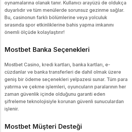
oynamalarına olanak tanır. Kullanıcı arayüzü de oldukça
duyarlıdır ve tüm menülerde sorunsuz gezinme sağlar.
Bu, casinonun farklı bölümlerine veya yolculuk
sırasında spor etkinliklerine bahis yapma imkanını
önemli ölçüde kolaylaştırır!
Mostbet Banka Seçenekleri
Mostbet Casino, kredi kartları, banka kartları, e-
cüzdanlar ve banka transferleri de dahil olmak üzere
geniş bir ödeme seçenekleri yelpazesi sunar. Tüm para
yatırma ve çekme işlemleri, oyuncuların paralarının her
zaman güvenlik içinde olduğunu garanti eden
şifreleme teknolojisiyle korunan güvenli sunuculardan
işlenir.
Mostbet Müşteri Desteği