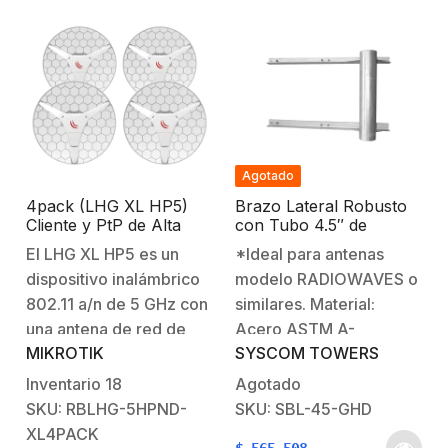
Agotado
4pack (LHG XL HP5)
Brazo Lateral Robusto
Cliente y PtP de Alta
con Tubo 4.5″ de
Potencia, Antena de
Diámetro para tramo
El LHG XL HP5 es un
*Ideal para antenas
Rejilla Mejorada de 27
STZ45G.
dispositivo inalámbrico
modelo RADIOWAVES o
dBi en 5GHz 802.11 a/n
802.11 a/n de 5 GHz con
similares. Material:
una antena de red de
Acero ASTM A-
MIKROTIK
SYSCOM TOWERS
polarización dual
36Diámetro del tubo
integrada de 27 dBi y
principal: Ø 4” Ced.
Inventario
18
Agotado
alta potencia de salida
30Altura total del tubo
SKU: RBLHG-5HPND-
SKU: SBL-45-GHD
TX, diseñado para
principal: 60
XL4PACK